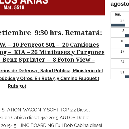
agosto
lun.
27
etiembre 9:30 hrs. Rematará:
3
10
 W. – 10 Peugeot 301 – 20 Camiones
og – KIA – 26 Minibuses y Furgones
17
 Benz Sprinter – 8 Foton View –
24
rios de Defensa , Salud Pública, Ministerio del
31
epública y Otros. En Ruta 5 y Camino Fauquet (
Ruta 36)
ripción
STATION WAGON Y SOFT TOP 2.2 Diesel
oble Cabina diesel 4×2 2015 AUTOS Doble
 2015- 5 JMC BOARDING Full Dob Cabina diesel