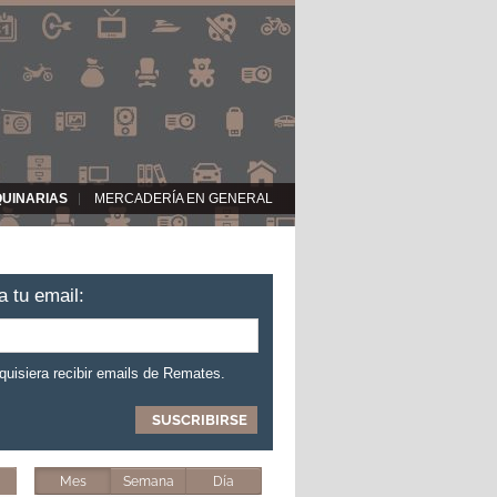
QUINARIAS
MERCADERÍA EN GENERAL
a tu email:
 quisiera recibir emails de Remates.
Mes
Semana
Día