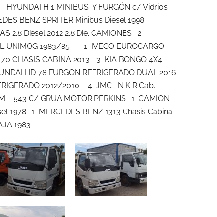
 14 HYUNDAI H 1 MINIBUS Y FURGÓN c/ Vidrios
CEDES BENZ SPRITER Minibus Diesel 1998
S 2.8 Diesel 2012 2.8 Die. CAMIONES 2
0 L UNIMOG 1983/85 – 1 IVECO EUROCARGO
0 CHASIS CABINA 2013 -3 KIA BONGO 4X4
YUNDAI HD 78 FURGON REFRIGERADO DUAL 2016
RIGERADO 2012/2010 – 4 JMC N K R Cab.
 M – 543 C/ GRUA MOTOR PERKINS- 1 CAMION
 1978 -1 MERCEDES BENZ 1313 Chasis Cabina
AJA 1983