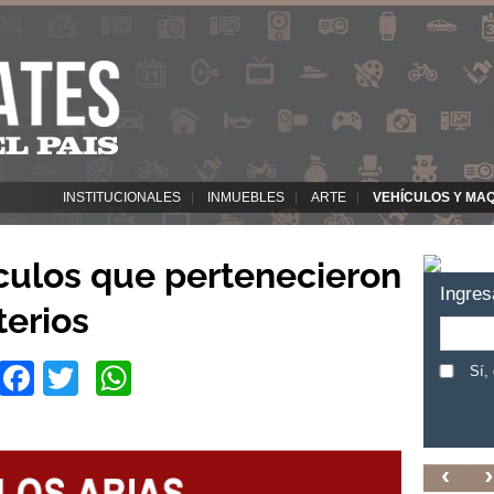
INSTITUCIONALES
INMUEBLES
ARTE
VEHÍCULOS Y MA
culos que pertenecieron
Ingres
terios
Facebook
Twitter
WhatsApp
Sí,