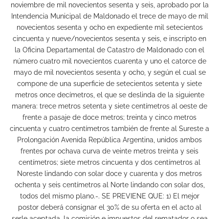
noviembre de mil novecientos sesenta y seis, aprobado por la
Intendencia Municipal de Maldonado el trece de mayo de mil
novecientos sesenta y ocho en expediente mil setecientos
cincuenta y nueve/novecientos sesenta y seis, e inscripto en
la Oficina Departamental de Catastro de Maldonado con el
número cuatro mil novecientos cuarenta y uno el catorce de
mayo de mil novecientos sesenta y ocho, y según el cual se
compone de una superficie de setecientos setenta y siete
metros once decímetros, el que se deslinda de la siguiente
manera: trece metros setenta y siete centímetros al oeste de
frente a pasaje de doce metros; treinta y cinco metros
cincuenta y cuatro centímetros también de frente al Sureste a
Prolongación Avenida República Argentina, unidos ambos
frentes por ochava curva de veinte metros treinta y seis
centímetros; siete metros cincuenta y dos centímetros al
Noreste lindando con solar doce y cuarenta y dos metros
ochenta y seis centímetros al Norte lindando con solar dos,
todos del mismo plano.-. SE PREVIENE QUE: 1) El mejor
postor deberá consignar el 30% de su oferta en el acto al
serle aceptada, la comisión e impuestos del rematador o sea