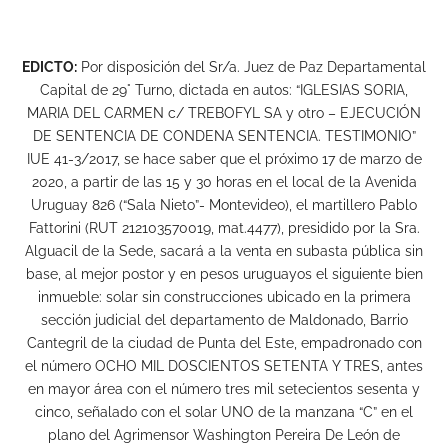
EDICTO:
Por disposición del Sr/a. Juez de Paz Departamental
Capital de 29° Turno, dictada en autos: “IGLESIAS SORIA,
MARIA DEL CARMEN c/ TREBOFYL SA y otro – EJECUCIÓN
DE SENTENCIA DE CONDENA SENTENCIA. TESTIMONIO”
IUE 41-3/2017, se hace saber que el próximo 17 de marzo de
2020, a partir de las 15 y 30 horas en el local de la Avenida
Uruguay 826 (“Sala Nieto”- Montevideo), el martillero Pablo
Fattorini (RUT 212103570019, mat.4477), presidido por la Sra.
Alguacil de la Sede, sacará a la venta en subasta pública sin
base, al mejor postor y en pesos uruguayos el siguiente bien
inmueble: solar sin construcciones ubicado en la primera
sección judicial del departamento de Maldonado, Barrio
Cantegril de la ciudad de Punta del Este, empadronado con
el número OCHO MIL DOSCIENTOS SETENTA Y TRES, antes
en mayor área con el número tres mil setecientos sesenta y
cinco, señalado con el solar UNO de la manzana “C” en el
plano del Agrimensor Washington Pereira De León de