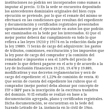
instituciones no podrán ser incorporados como sumas a
imputar al precio. 5) En la sede se encuentra depositado
los antecedentes dominiales originales del bien cuya
ejecución se pretende, por lo que el remate del mismo se
efectuará en las condiciones que resultan del expediente
y documentación y certificados registrales presentados
oportunamente por el ejecutante en autos los que podrán
ser examinados en la Sede por los interesados. 6) Que el
mejor postor deberá dar cumplimiento en todo lo que
refiera a las leyes 19210 y 19574 en la redacción dada por
la ley 19889. 7) Serán de cargo del adquirente: los gastos
de tributos, comisiones, escrituración y los impuestos que
la ley pone de cargo del comprador y la comisión del
rematador e impuestos o sea el 3,66% del precio de
remate lo que deberá pagarse en el acto y de acuerdo a la
Ley de Inclusión Financiera 19.210, 19.478 y 19.889,
modificativas y sus decretos reglamentarios y será de
cargo del expediente: el 1,22% de comisión de venta. 8)
Que serán de cuenta del expediente los rubros que el
comprador (mejor postor) deba abonar por concepto de
ITP o IRPF para la inscripción de la escritura traslativa
del dominio. 9) El estudio se realizó en base a la
documentación agregada, plano y certificados registrales.
Dicha documentación, se encuentran en la Sede del
Juzgado Letrado de 1a. instancia en lo civil de 19no.