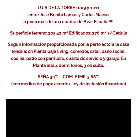
LUIS DE LA TORRE 1009 y 1011
entre José Benito Lamas y Carlos Maeso
a poco mas de una cuadra de Bvar España!!!!
Superficie terreno: 205,43 m² Edificados: 276 m² s/Cédula
Segun información proporcionada por la parte actora la casa
tendría: en Planta baja living, comedor, estar, baño social,
cocina, patio con parrillero, cuarto de servicio y garaje. En
Planta alta 4 dormitorios, 3 en suite.
SEÑA 30% – COM. E IMP. 3,66%
(con medios de pago acorde a ley de inclusión financiera)