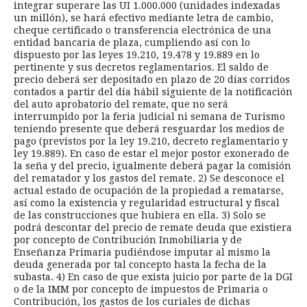
integrar superare las UI 1.000.000 (unidades indexadas
un millón), se hará efectivo mediante letra de cambio,
cheque certificado o transferencia electrónica de una
entidad bancaria de plaza, cumpliendo así con lo
dispuesto por las leyes 19.210, 19.478 y 19.889 en lo
pertinente y sus decretos reglamentarios. El saldo de
precio deberá ser depositado en plazo de 20 días corridos
contados a partir del día hábil siguiente de la notificación
del auto aprobatorio del remate, que no será
interrumpido por la feria judicial ni semana de Turismo
teniendo presente que deberá resguardar los medios de
pago (previstos por la ley 19.210, decreto reglamentario y
ley 19.889). En caso de estar el mejor postor exonerado de
la seña y del precio, igualmente deberá pagar la comisión
del rematador y los gastos del remate. 2) Se desconoce el
actual estado de ocupación de la propiedad a rematarse,
así como la existencia y regularidad estructural y fiscal
de las construcciones que hubiera en ella. 3) Solo se
podrá descontar del precio de remate deuda que existiera
por concepto de Contribución Inmobiliaria y de
Enseñanza Primaria pudiéndose imputar al mismo la
deuda generada por tal concepto hasta la fecha de la
subasta. 4) En caso de que exista juicio por parte de la DGI
o de la IMM por concepto de impuestos de Primaria o
Contribución, los gastos de los curiales de dichas