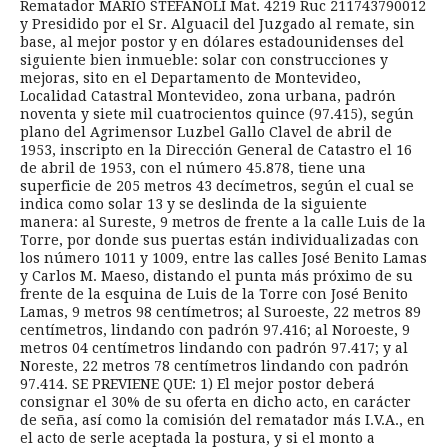
Rematador MARIO STEFANOLI Mat. 4219 Ruc 211743790012
y Presidido por el Sr. Alguacil del Juzgado al remate, sin
base, al mejor postor y en dólares estadounidenses del
siguiente bien inmueble: solar con construcciones y
mejoras, sito en el Departamento de Montevideo,
Localidad Catastral Montevideo, zona urbana, padrón
noventa y siete mil cuatrocientos quince (97.415), según
plano del Agrimensor Luzbel Gallo Clavel de abril de
1953, inscripto en la Dirección General de Catastro el 16
de abril de 1953, con el número 45.878, tiene una
superficie de 205 metros 43 decímetros, según el cual se
indica como solar 13 y se deslinda de la siguiente
manera: al Sureste, 9 metros de frente a la calle Luis de la
Torre, por donde sus puertas están individualizadas con
los número 1011 y 1009, entre las calles José Benito Lamas
y Carlos M. Maeso, distando el punta más próximo de su
frente de la esquina de Luis de la Torre con José Benito
Lamas, 9 metros 98 centímetros; al Suroeste, 22 metros 89
centímetros, lindando con padrón 97.416; al Noroeste, 9
metros 04 centímetros lindando con padrón 97.417; y al
Noreste, 22 metros 78 centímetros lindando con padrón
97.414. SE PREVIENE QUE: 1) El mejor postor deberá
consignar el 30% de su oferta en dicho acto, en carácter
de seña, así como la comisión del rematador más I.V.A., en
el acto de serle aceptada la postura, y si el monto a