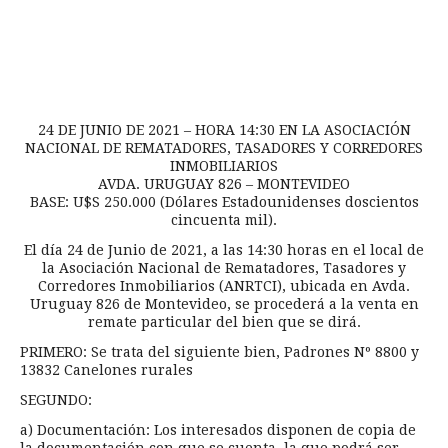
24 DE JUNIO DE 2021 – HORA 14:30 EN LA ASOCIACIÓN
NACIONAL DE REMATADORES, TASADORES Y CORREDORES
INMOBILIARIOS
AVDA. URUGUAY 826 – MONTEVIDEO
BASE: U$S 250.000 (Dólares Estadounidenses doscientos
cincuenta mil).
El día 24 de Junio de 2021, a las 14:30 horas en el local de
la Asociación Nacional de Rematadores, Tasadores y
Corredores Inmobiliarios (ANRTCI), ubicada en Avda.
Uruguay 826 de Montevideo, se procederá a la venta en
remate particular del bien que se dirá.
PRIMERO: Se trata del siguiente bien, Padrones Nº 8800 y
13832 Canelones rurales
SEGUNDO:
a) Documentación: Los interesados disponen de copia de
la documentación con que se cuenta, la que podrá ser