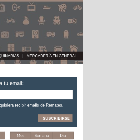
QUINARIAS
MERCADERÍA EN GENERAL
a tu email:
 quisiera recibir emails de Remates.
Mes
Semana
Día