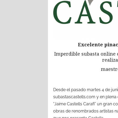
Excelente pina
Imperdible subasta online 
realiz
maestr
Desde el pasado martes 4 de juni
subastascastells.com y en plena e
“Jaime Castells Carafí” un gran 
obras de renombrados artistas na