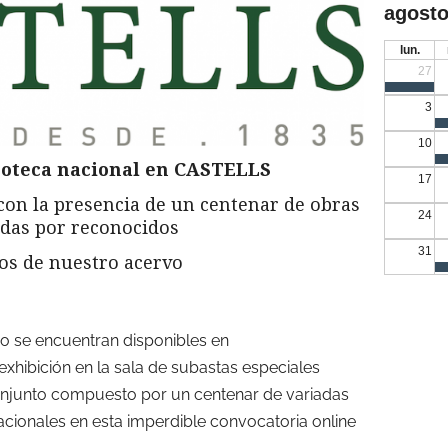
agosto
lun.
27
3
10
coteca nacional en
CASTELLS
17
con la presencia de un centenar de obras
24
adas por reconocidos
31
os de nuestro acervo
o se encuentran disponibles en
xhibición en la sala de subastas especiales
conjunto compuesto por un centenar de variadas
cionales en esta imperdible convocatoria online