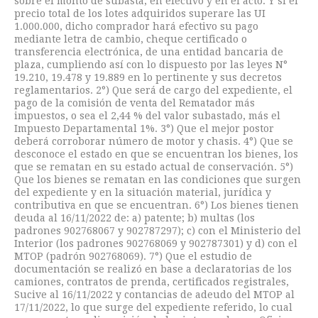
sobre el monto de subasta, en efectivo y en el acto. Y si el
precio total de los lotes adquiridos superare las UI
1.000.000, dicho comprador hará efectivo su pago
mediante letra de cambio, cheque certificado o
transferencia electrónica, de una entidad bancaria de
plaza, cumpliendo así con lo dispuesto por las leyes N°
19.210, 19.478 y 19.889 en lo pertinente y sus decretos
reglamentarios. 2°) Que será de cargo del expediente, el
pago de la comisión de venta del Rematador más
impuestos, o sea el 2,44 % del valor subastado, más el
Impuesto Departamental 1%. 3°) Que el mejor postor
deberá corroborar número de motor y chasis. 4°) Que se
desconoce el estado en que se encuentran los bienes, los
que se rematan en su estado actual de conservación. 5°)
Que los bienes se rematan en las condiciones que surgen
del expediente y en la situación material, jurídica y
contributiva en que se encuentran. 6°) Los bienes tienen
deuda al 16/11/2022 de: a) patente; b) multas (los
padrones 902768067 y 902787297); c) con el Ministerio del
Interior (los padrones 902768069 y 902787301) y d) con el
MTOP (padrón 902768069). 7°) Que el estudio de
documentación se realizó en base a declaratorias de los
camiones, contratos de prenda, certificados registrales,
Sucive al 16/11/2022 y contancias de adeudo del MTOP al
17/11/2022, lo que surge del expediente referido, lo cual