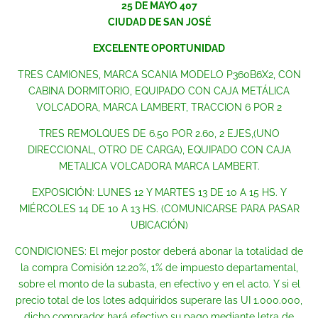
25 DE MAYO 407
CIUDAD DE SAN JOSÉ
EXCELENTE OPORTUNIDAD
TRES CAMIONES, MARCA SCANIA MODELO P360B6X2, CON
CABINA DORMITORIO, EQUIPADO CON CAJA METÁLICA
VOLCADORA, MARCA LAMBERT, TRACCION 6 POR 2
TRES REMOLQUES DE 6.50 POR 2.60, 2 EJES,(UNO
DIRECCIONAL, OTRO DE CARGA), EQUIPADO CON CAJA
METALICA VOLCADORA MARCA LAMBERT.
EXPOSICIÓN: LUNES 12 Y MARTES 13 DE 10 A 15 HS. Y
MIÉRCOLES 14 DE 10 A 13 HS. (COMUNICARSE PARA PASAR
UBICACIÓN)
CONDICIONES: El mejor postor deberá abonar la totalidad de
la compra Comisión 12.20%, 1% de impuesto departamental,
sobre el monto de la subasta, en efectivo y en el acto. Y si el
precio total de los lotes adquiridos superare las UI 1.000.000,
dicho comprador hará efectivo su pago mediante letra de