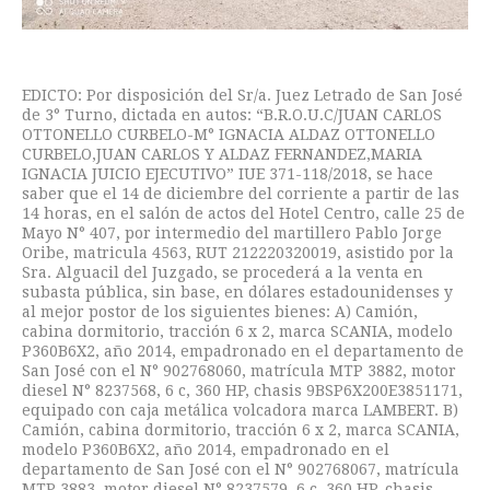
EDICTO: Por disposición del Sr/a. Juez Letrado de San José
de 3° Turno, dictada en autos: “B.R.O.U.C/JUAN CARLOS
OTTONELLO CURBELO-M° IGNACIA ALDAZ OTTONELLO
CURBELO,JUAN CARLOS Y ALDAZ FERNANDEZ,MARIA
IGNACIA JUICIO EJECUTIVO” IUE 371-118/2018, se hace
saber que el 14 de diciembre del corriente a partir de las
14 horas, en el salón de actos del Hotel Centro, calle 25 de
Mayo N° 407, por intermedio del martillero Pablo Jorge
Oribe, matricula 4563, RUT 212220320019, asistido por la
Sra. Alguacil del Juzgado, se procederá a la venta en
subasta pública, sin base, en dólares estadounidenses y
al mejor postor de los siguientes bienes: A) Camión,
cabina dormitorio, tracción 6 x 2, marca SCANIA, modelo
P360B6X2, año 2014, empadronado en el departamento de
San José con el N° 902768060, matrícula MTP 3882, motor
diesel N° 8237568, 6 c, 360 HP, chasis 9BSP6X200E3851171,
equipado con caja metálica volcadora marca LAMBERT. B)
Camión, cabina dormitorio, tracción 6 x 2, marca SCANIA,
modelo P360B6X2, año 2014, empadronado en el
departamento de San José con el N° 902768067, matrícula
MTP 3883, motor diesel N° 8237579, 6 c, 360 HP, chasis