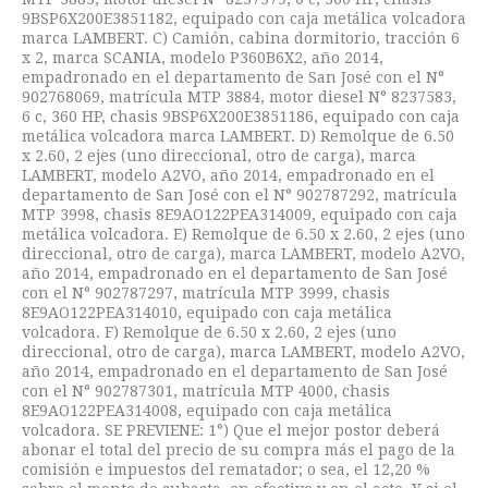
9BSP6X200E3851182, equipado con caja metálica volcadora
marca LAMBERT. C) Camión, cabina dormitorio, tracción 6
x 2, marca SCANIA, modelo P360B6X2, año 2014,
empadronado en el departamento de San José con el N°
902768069, matrícula MTP 3884, motor diesel N° 8237583,
6 c, 360 HP, chasis 9BSP6X200E3851186, equipado con caja
metálica volcadora marca LAMBERT. D) Remolque de 6.50
x 2.60, 2 ejes (uno direccional, otro de carga), marca
LAMBERT, modelo A2VO, año 2014, empadronado en el
departamento de San José con el N° 902787292, matrícula
MTP 3998, chasis 8E9AO122PEA314009, equipado con caja
metálica volcadora. E) Remolque de 6.50 x 2.60, 2 ejes (uno
direccional, otro de carga), marca LAMBERT, modelo A2VO,
año 2014, empadronado en el departamento de San José
con el N° 902787297, matrícula MTP 3999, chasis
8E9AO122PEA314010, equipado con caja metálica
volcadora. F) Remolque de 6.50 x 2.60, 2 ejes (uno
direccional, otro de carga), marca LAMBERT, modelo A2VO,
año 2014, empadronado en el departamento de San José
con el N° 902787301, matrícula MTP 4000, chasis
8E9AO122PEA314008, equipado con caja metálica
volcadora. SE PREVIENE: 1°) Que el mejor postor deberá
abonar el total del precio de su compra más el pago de la
comisión e impuestos del rematador; o sea, el 12,20 %