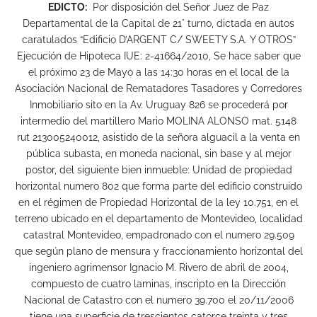
EDICTO:
Por disposición del Señor Juez de Paz
Departamental de la Capital de 21° turno, dictada en autos
caratulados “Edificio D’ARGENT C/ SWEETY S.A. Y OTROS”
Ejecución de Hipoteca IUE: 2-41664/2010, Se hace saber que
el próximo 23 de Mayo a las 14:30 horas en el local de la
Asociación Nacional de Rematadores Tasadores y Corredores
Inmobiliario sito en la Av. Uruguay 826 se procederá por
intermedio del martillero Mario MOLINA ALONSO mat. 5148
rut 213005240012, asistido de la señora alguacil a la venta en
pública subasta, en moneda nacional, sin base y al mejor
postor, del siguiente bien inmueble: Unidad de propiedad
horizontal numero 802 que forma parte del edificio construido
en el régimen de Propiedad Horizontal de la ley 10.751, en el
terreno ubicado en el departamento de Montevideo, localidad
catastral Montevideo, empadronado con el numero 29.509
que según plano de mensura y fraccionamiento horizontal del
ingeniero agrimensor Ignacio M. Rivero de abril de 2004,
compuesto de cuatro laminas, inscripto en la Dirección
Nacional de Catastro con el numero 39.700 el 20/11/2006
tiene una superficie de trescientos catorce treinta y tres