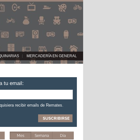
QUINARIAS
MERCADERÍA EN GENERAL
a tu email:
 quisiera recibir emails de Remates.
Mes
Semana
Día