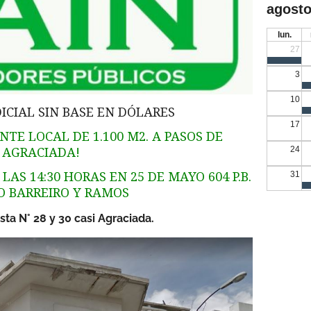
agosto
lun.
27
3
10
ICIAL SIN BASE EN DÓLARES
17
TE LOCAL DE 1.100 M2. A PASOS DE
24
AGRACIADA!
LAS 14:30 HORAS EN 25 DE MAYO 604 P.B.
31
IO BARREIRO Y RAMOS
ta N° 28 y 30 casi Agraciada.