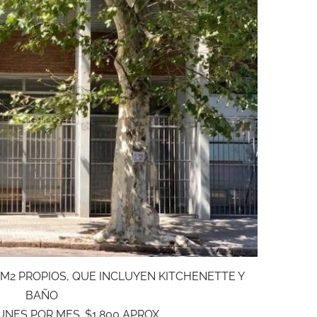
M2 PROPIOS, QUE INCLUYEN KITCHENETTE Y
BAÑO
ES POR MES. $1.800 APROX.