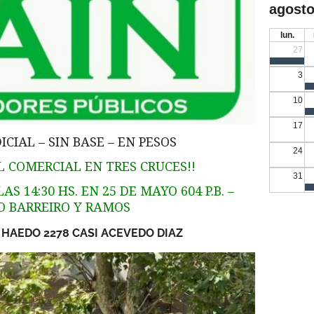
agosto
lun.
27
3
10
17
CIAL – SIN BASE – EN PESOS
24
 COMERCIAL EN TRES CRUCES!!
31
S 14:30 HS. EN 25 DE MAYO 604 P.B. –
IO BARREIRO Y RAMOS
HAEDO 2278 CASI ACEVEDO DIAZ