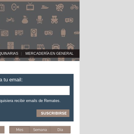
QUINARIAS
MERCADERÍA EN GENERAL
a tu email:
 quisiera recibir emails de Remates.
Mes
Semana
Día