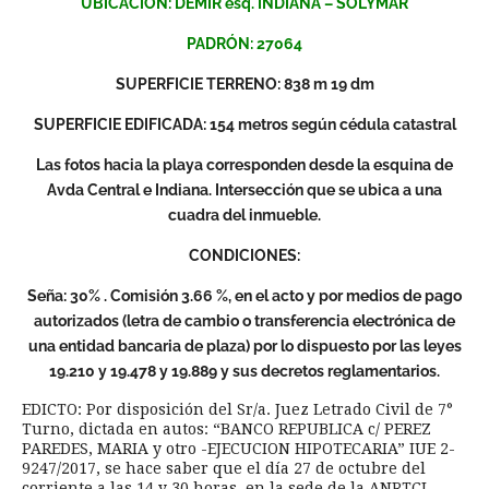
UBICACIÓN
: DEMIR esq. INDIANA – SOLYMAR
PADRÓN
: 27064
SUPERFICIE TERRENO: 838 m 19 dm
SUPERFICIE EDIFICADA: 154 metros según cédula catastral
Las fotos hacia la playa corresponden desde la esquina de
Avda Central e Indiana. Intersección que se ubica a una
cuadra del inmueble.
CONDICIONES:
Seña: 30% . Comisión 3.66 %, en el acto y por medios de pago
autorizados (letra de cambio o transferencia electrónica de
una entidad bancaria de plaza) por lo dispuesto por las leyes
19.210 y 19.478 y 19.889 y sus decretos reglamentarios.
EDICTO: Por disposición del Sr/a. Juez Letrado Civil de 7°
Turno, dictada en autos: “BANCO REPUBLICA c/ PEREZ
PAREDES, MARIA y otro -EJECUCION HIPOTECARIA” IUE 2-
9247/2017, se hace saber que el día 27 de octubre del
corriente a las 14 y 30 horas, en la sede de la ANRTCI,