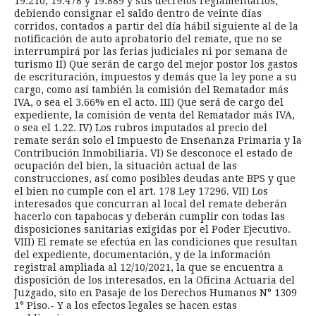
19.210, 19.478 y 19.889 y sus decretos reglamentarios,
debiendo consignar el saldo dentro de veinte días
corridos, contados a partir del día hábil siguiente al de la
notificación de auto aprobatorio del remate, que no se
interrumpirá por las ferias judiciales ni por semana de
turismo II) Que serán de cargo del mejor postor los gastos
de escrituración, impuestos y demás que la ley pone a su
cargo, como así también la comisión del Rematador más
IVA, o sea el 3.66% en el acto. III) Que será de cargo del
expediente, la comisión de venta del Rematador más IVA,
o sea el 1.22. IV) Los rubros imputados al precio del
remate serán solo el Impuesto de Enseñanza Primaria y la
Contribución Inmobiliaria. VI) Se desconoce el estado de
ocupación del bien, la situación actual de las
construcciones, así como posibles deudas ante BPS y que
el bien no cumple con el art. 178 Ley 17296. VII) Los
interesados que concurran al local del remate deberán
hacerlo con tapabocas y deberán cumplir con todas las
disposiciones sanitarias exigidas por el Poder Ejecutivo.
VIII) El remate se efectúa en las condiciones que resultan
del expediente, documentación, y de la información
registral ampliada al 12/10/2021, la que se encuentra a
disposición de los interesados, en la Oficina Actuaria del
Juzgado, sito en Pasaje de los Derechos Humanos N° 1309
1° Piso.- Y a los efectos legales se hacen estas