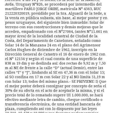
Avda. Uruguay N°826, se procederá por intermedio del
martillero PABLO JORGE ORIBE, matrícula N° 4563, RUC
212220320019, presidido por la Sra. Alguacil de la Sede, a
la venta en pública subasta, sin base, al mejor postor y en
pesos uruguayos, del siguiente bien inmueble: Solar de
terreno con sus construcciones y demás mejoras que le
acceden, empadronado con el N°27064, (antes N°11.661 en
mayor área) de la localidad catastral de Ciudad de la
Costa, del Departamento de Canelones, señalado como
Solar 14 de la Manzana 24 en el plano del Agrimensor
Carlos Hughes de diciembre de 1962, inscripto en la
Dirección General de Catastro el 16 de enero de 1962 con
el N° 12154 y según el cual consta de una superficie de
838 m 19 dm y se deslinda así: dos rectas de 9,92 m y 7,50
m al NE de frente a la calle “D” (actual Demir), entre las
calles “I” y “J”, lindando al SE en 47,36 m con el Solar 15;
al SO confina en 17 m con Solar 22 y al NO limita 51,19 m
con Solar 13; todos del mismo plano.- SE PREVIENE: I) Que
el mejor postor deberá consignar por concepto de seña el
30% de su oferta en el acto de aceptarle la misma, y si el
precio total de lo rematado supere UI 1.000.000, se hará
efectivo mediante letra de cambio, cheque certificado o
transferencia electrónica, de una entidad bancaria de
plaza, cumpliendo así con lo dispuesto por las leyes