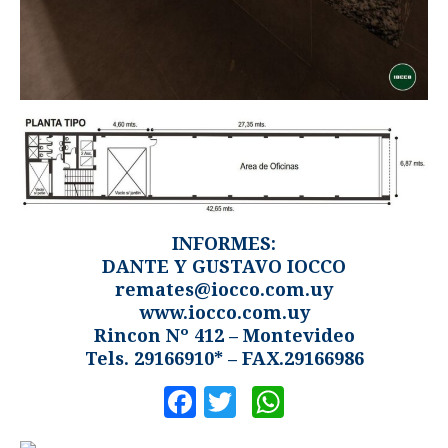
INFORMES:
DANTE Y GUSTAVO IOCCO
remates@iocco.com.uy
www.iocco.com.uy
Rincon Nº 412 – Montevideo
Tels. 29166910* – FAX.29166986
Facebook
Twitter
WhatsApp