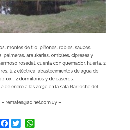
s, montes de tilo, piñones, robles, sauces,
s, palmeras, araukarias, ombúes, cipreses y
ermoso rosedal, cuenta con quemador, huerta, 2
es, luz eléctrica, abastecimientos de agua de
prox. , 2 dormitorios y de caseros.
2 de enero a las 20:30 en la sala Bariloche del
3 –
remates@adinet.com.uy
–
Facebook
Twitter
WhatsApp