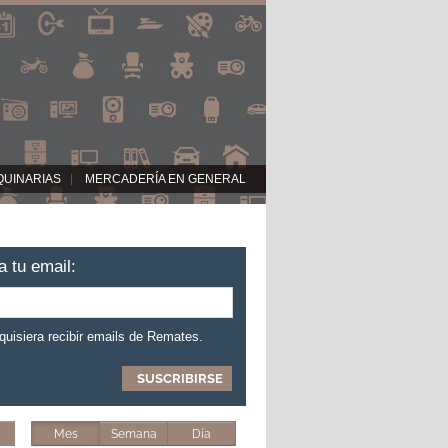
QUINARIAS
MERCADERÍA EN GENERAL
a tu email:
 quisiera recibir emails de Remates.
Mes
Semana
Día