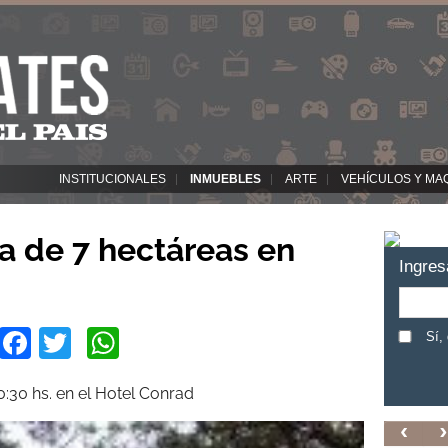
INSTITUCIONALES
INMUEBLES
ARTE
VEHÍCULOS Y MA
a de 7 hectáreas en
Ingres
Facebook
Twitter
WhatsApp
Sí,
0:30 hs. en el Hotel Conrad