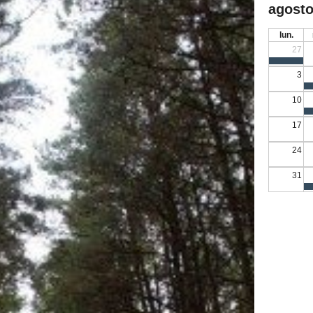
agosto
lun.
27
3
10
17
24
31