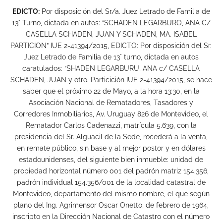
EDICTO:
Por disposición del Sr/a. Juez Letrado de Familia de
13° Turno, dictada en autos: “SCHADEN LEGARBURO, ANA C/
CASELLA SCHADEN, JUAN Y SCHADEN, MA. ISABEL
PARTICION” IUE 2-41394/2015, EDICTO: Por disposición del Sr.
Juez Letrado de Familia de 13° turno, dictada en autos
caratulados: “SHADEN LEGARBURU, ANA c/ CASELLA
SCHADEN, JUAN y otro. Particición IUE 2-41394/2015, se hace
saber que el próximo 22 de Mayo, a la hora 13:30, en la
Asociación Nacional de Rematadores, Tasadores y
Corredores Inmobiliarios, Av. Uruguay 826 de Montevideo, el
Rematador Carlos Cadenazzi, matrícula 5.639, con la
presidencia del Sr. Alguacil de la Sede, rocederá a la venta,
en remate público, sin base y al mejor postor y en dólares
estadounidenses, del siguiente bien inmueble: unidad de
propiedad horizontal número 001 del padrón matriz 154.356,
padrón individual 154.356/001 de la localidad catastral de
Montevideo, departamento del mismo nombre, el que según
plano del Ing. Agrimensor Oscar Onetto, de febrero de 1964,
inscripto en la Dirección Nacional de Catastro con el número