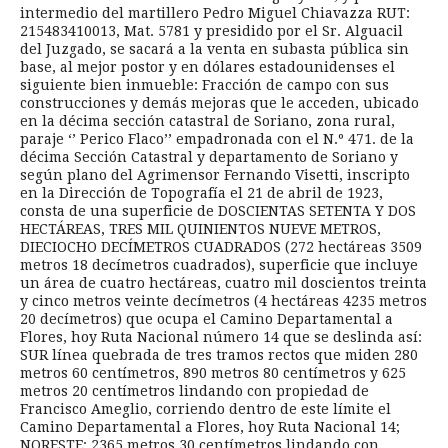
intermedio del martillero Pedro Miguel Chiavazza RUT:
215483410013, Mat. 5781 y presidido por el Sr. Alguacil
del Juzgado, se sacará a la venta en subasta pública sin
base, al mejor postor y en dólares estadounidenses el
siguiente bien inmueble: Fracción de campo con sus
construcciones y demás mejoras que le acceden, ubicado
en la décima sección catastral de Soriano, zona rural,
paraje ‘’ Perico Flaco’’ empadronada con el N.º 471. de la
décima Sección Catastral y departamento de Soriano y
según plano del Agrimensor Fernando Visetti, inscripto
en la Dirección de Topografía el 21 de abril de 1923,
consta de una superficie de DOSCIENTAS SETENTA Y DOS
HECTÁREAS, TRES MIL QUINIENTOS NUEVE METROS,
DIECIOCHO DECÍMETROS CUADRADOS (272 hectáreas 3509
metros 18 decímetros cuadrados), superficie que incluye
un área de cuatro hectáreas, cuatro mil doscientos treinta
y cinco metros veinte decímetros (4 hectáreas 4235 metros
20 decímetros) que ocupa el Camino Departamental a
Flores, hoy Ruta Nacional número 14 que se deslinda así:
SUR línea quebrada de tres tramos rectos que miden 280
metros 60 centímetros, 890 metros 80 centímetros y 625
metros 20 centímetros lindando con propiedad de
Francisco Ameglio, corriendo dentro de este límite el
Camino Departamental a Flores, hoy Ruta Nacional 14;
NORESTE: 2365 metros 30 centímetros lindando con