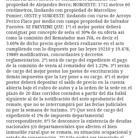
propiedad de Alejandro Berro; NOROESTE: 1712 metros 60
centímetros, lindando con propiedad de Marcelino
Pomier; OESTE y SUROESTE: lindando con curso de Arroyo
Perico Flaco por medio con campo propiedad de Salvador
Fuentes. SE PREVIENE QUE: 1º) el mejor postor deberá
consignar por concepto de seña el 30% de su oferta así
como la comisión del Rematador mas IVA, es decir el
3.66% de dicho precio que deberá realizarse en el acto
cumpliendo con lo dispuesto por las leyes 19210 y 19.478,
19889 modificativas, concordantes y decretos
reglamentarios. 2º) será de cargo del expediente el pago
de la comisión de venta al rematador del 1.22%. 3º) serán
de cargo del mejor postor los gastos de escrituración y
demás impuestos que la Ley pone a su cargo. 4º) el mejor
postor deberá depositar el saldo de precio en la cuenta
abierta bajo el rubro de autos y a la orden de la sede en el
plazo de 20 días corridos contados a partir del día hábil
siguiente al de la notificación del auto aprobatorio del
remate, que no se interrumpirá por las ferias judiciales
ni por la semana de turismo. 5º) Que será de cargo del
expediente el 1% de impuesto departamental
correspondiente. 6º) Se desconoce la existencia de deudas
nacionales y/o departamentales que afecten el bien
inmueble rural que se remata, su situación ocupacional y
estado de conservación. 7º) Sólo podrá ser imputado al