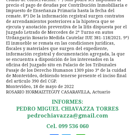
precio el pago de deudas por Contribución Inmobiliaria e
Impuesto de Enseñanza Primaria hasta la fecha del
remate. 8º) De la información registral surgen contratos
de arrendamientos posteriores a la hipoteca que se
ejecuta y anotación preventiva de la litis dispuesta por el
Juzgado Letrado de Mercedes de 2º Turno en autos
Urdangarin Rosario Medida Cautelar IUE 381-118/2021. 9º)
El inmueble se remata en las condiciones jurídicas,
fiscales y materiales que surgen del expediente,
información registral y documentación agregada, la que
se encuentra a disposición de los interesados en la
oficina del Juzgado sito en Palacio de los Tribunales
Pasaje de los Derecho Humanos 1309 piso 3º de la cuidad
de Montevideo, debiendo tenerse presente el inciso final
del articulo 390 del CGP.
Montevideo, 18 de mayo de 2022
ROSARIO HORMAIZTEGUY CASARAVILLA, Actuario
INFORMES:
PEDRO MIGUEL CHIAVAZZA TORRES
pedrochiavazza@gmail.com
Cel. 099 536 060