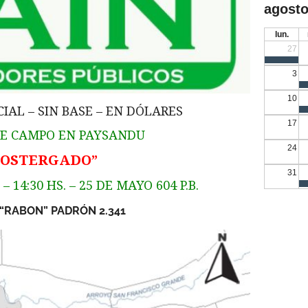
agosto
lun.
27
3
10
IAL – SIN BASE – EN DÓLARES
17
E CAMPO EN PAYSANDU
24
POSTERGADO”
31
– 14:30 HS. – 25 DE MAYO 604 P.B.
“RABON” PADRÓN 2.341