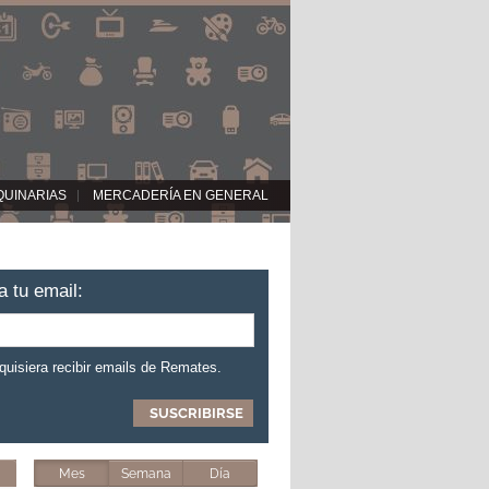
QUINARIAS
MERCADERÍA EN GENERAL
a tu email:
 quisiera recibir emails de Remates.
Mes
Semana
Día