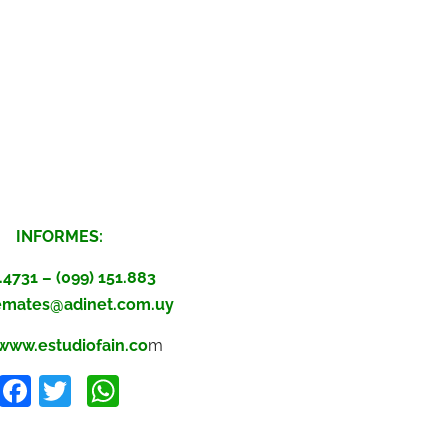
INFORMES:
.4731 – (099) 151.883
emates@adinet.com.uy
www.estudiofain.co
m
Facebook
Twitter
WhatsApp