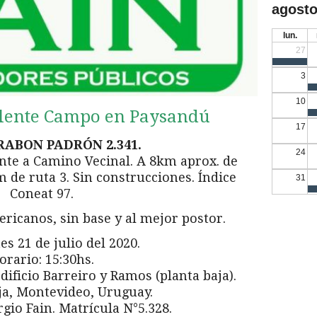
agosto
lun.
27
3
10
elente Campo en Paysandú
17
RABON PADRÓN 2.341.
24
ente a Camino Vecinal. A 8km aprox. de
 de ruta 3. Sin construcciones. Índice
31
Coneat 97.
ricanos, sin base y al mejor postor.
es 21 de julio del 2020.
orario: 15:30hs.
dificio Barreiro y Ramos (planta baja).
ja, Montevideo, Uruguay.
rgio Fain. Matrícula N°5.328.