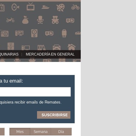
QUINARIAS
MERCADERÍA EN GENERAL
a tu email:
 quisiera recibir emails de Remates.
Mes
Semana
Día