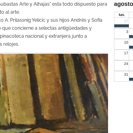
agosto
Subastas Arte y Alhajas” esta todo dispuesto para
o al arte.
lun.
o A. Prilassnig Yelicic y sus hijos Andrés y Sofía
27
o que concierne a selectas antigüedades y
3
 pinacoteca nacional y extranjera junto a
10
 relojes.
17
24
31