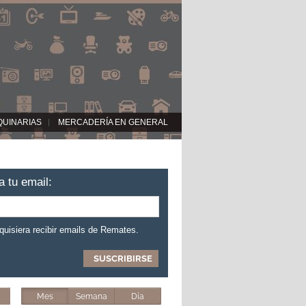
QUINARIAS
MERCADERÍA EN GENERAL
a tu email:
 quisiera recibir emails de Remates.
Mes
Semana
Día