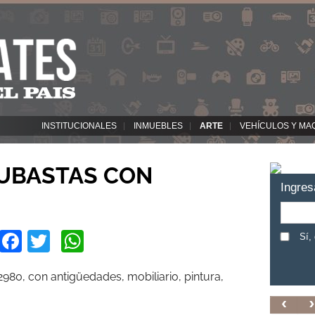
INSTITUCIONALES
INMUEBLES
ARTE
VEHÍCULOS Y MA
UBASTAS CON
Ingres
Facebook
Twitter
WhatsApp
Sí,
2980, con antigüedades, mobiliario, pintura,