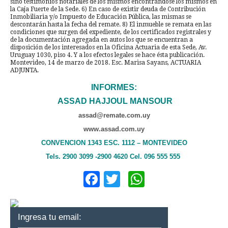
sino testimonios notariales de los mismos encontrándose los mismos en
la Caja Fuerte de la Sede. 6) En caso de existir deuda de Contribución
Inmobiliaria y/o Impuesto de Educación Pública, las mismas se
descontarán hasta la fecha del remate. 8) El inmueble se remata en las
condiciones que surgen del expediente, de los certificados registrales y
de la documentación agregada en autos los que se encuentran a
disposición de los interesados en la Oficina Actuaria de esta Sede, Av.
Uruguay 1030, piso 4. Y a los efectos legales se hace ésta publicación.
Montevideo, 14 de marzo de 2018. Esc. Marisa Sayans, ACTUARIA
ADJUNTA.
INFORMES:
ASSAD HAJJOUL MANSOUR
assad@remate.com.uy
www.assad.com.uy
CONVENCION 1343 ESC. 1112 – MONTEVIDEO
Tels. 2900 3099 -2900 4620 Cel. 096 555 555
Facebook
Twitter
WhatsApp
Ingresa tu email: