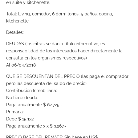
en suite y kitchenette.
Total: Living, comedor, 6 dormitorios, 5 baños, cocina,
kitchenette.
Detalles:
DEUDAS (las cifras se dan a título informativo, es
responsabilidad de los interesados hacer directamente la
consulta en los organismos respectivos)
Al 06/04/2018
QUE SE DESCUENTAN DEL PRECIO (las paga el comprador
pero las descuenta del saldo de precio)
Contribución Inmobiliaria:
No tiene deuda.
Paga anualmente $ 62.725.-
Primaria:
Debe $ 15.137.
Paga anualmente 3 x $ 3.267.-
PRECIO BASE DEL REMATE: Sin base en US$.-