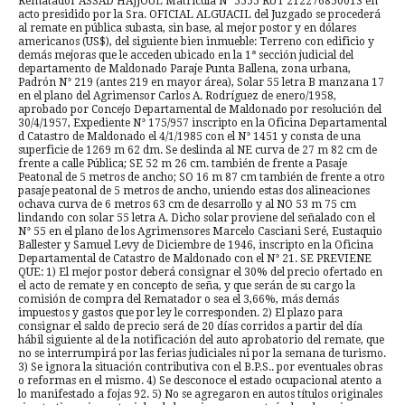
Rematador ASSAD HAJJOUL Matrícula N° 5555 RUT 212276850013 en
acto presidido por la Sra. OFICIAL ALGUACIL del Juzgado se procederá
al remate en pública subasta, sin base, al mejor postor y en dólares
americanos (US$), del siguiente bien inmueble: Terreno con edificio y
demás mejoras que le acceden ubicado en la 1ª sección judicial del
departamento de Maldonado Paraje Punta Ballena, zona urbana,
Padrón N° 219 (antes 219 en mayor área), Solar 55 letra B manzana 17
en el plano del Agrimensor Carlos A. Rodríguez de enero/1958,
aprobado por Concejo Departamental de Maldonado por resolución del
30/4/1957, Expediente N° 175/957 inscripto en la Oficina Departamental
d Catastro de Maldonado el 4/1/1985 con el N° 1451 y consta de una
superficie de 1269 m 62 dm. Se deslinda al NE curva de 27 m 82 cm de
frente a calle Pública; SE 52 m 26 cm. también de frente a Pasaje
Peatonal de 5 metros de ancho; SO 16 m 87 cm también de frente a otro
pasaje peatonal de 5 metros de ancho, uniendo estas dos alineaciones
ochava curva de 6 metros 63 cm de desarrollo y al NO 53 m 75 cm
lindando con solar 55 letra A. Dicho solar proviene del señalado con el
N° 55 en el plano de los Agrimensores Marcelo Casciani Seré, Eustaquio
Ballester y Samuel Levy de Diciembre de 1946, inscripto en la Oficina
Departamental de Catastro de Maldonado con el N° 21. SE PREVIENE
QUE: 1) El mejor postor deberá consignar el 30% del precio ofertado en
el acto de remate y en concepto de seña, y que serán de su cargo la
comisión de compra del Rematador o sea el 3,66%, más demás
impuestos y gastos que por ley le corresponden. 2) El plazo para
consignar el saldo de precio será de 20 días corridos a partir del día
hábil siguiente al de la notificación del auto aprobatorio del remate, que
no se interrumpirá por las ferias judiciales ni por la semana de turismo.
3) Se ignora la situación contributiva con el B.P.S.. por eventuales obras
o reformas en el mismo. 4) Se desconoce el estado ocupacional atento a
lo manifestado a fojas 92. 5) No se agregaron en autos títulos originales