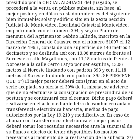
presidido por la OFICIAL ALGUACIL del Juzgado, se
procederá a la venta en pública subasta, sin base, al
mejor postor y en dólares estadounidenses del siguiente
bien inmueble: solar y edificio sito en la Sexta Sección
Judicial de Montevideo, Localidad Catastral Montevideo,
empadronado con el número 394, y según Plano de
mensura del Agrimensor Gabino Lalinde, inscripto en la
Dirección General de Catastro con el número 51007 el 12
marzo de 1965 , consta de una superficie de 146 metros 1
decímetro y se deslinda así: con 13,06 metros de frente al
Suroeste a calle Magallanes, con 11,18 metros de frente al
Noroeste a la calle Cerro Largo por ser esquina, 13,06
metros al Noreste lindando con padrón 393 y con 11,18
metros al Sureste lindando con padrón 395. SE PREVIENE
QUE: 1º) El mejor postor deberá consignar en el acto de
serle aceptada su oferta el 30% de la misma, se advierte
que de no efectuarse la consignación se prescindirá de su
postura y se continuará con el remate. Dicho pago deberá
realizarse en el acto mediante letra de cambio cruzada o
transferencia electrónica bancaria, medios de pago
autorizados por la Ley 19.210 y modificativas. En caso de
abonar con transferencia electrónica el mejor postor
deberá tomar los recaudos necesarios ante la sucursal de
su Banco a efectos de tener disponibles los montos
necesarios al momento de la realización de la subasta. 2º)