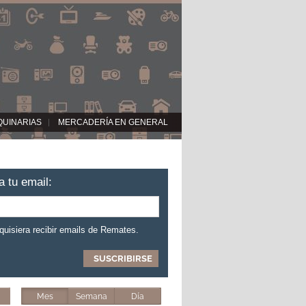
QUINARIAS
MERCADERÍA EN GENERAL
a tu email:
 quisiera recibir emails de Remates.
Mes
Semana
Día