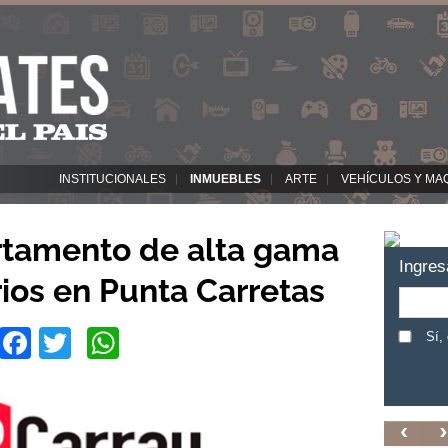
INSTITUCIONALES
INMUEBLES
ARTE
VEHÍCULOS Y MA
rtamento de alta gama
Ingres
rios en Punta Carretas
Facebook
Twitter
WhatsApp
Sí,