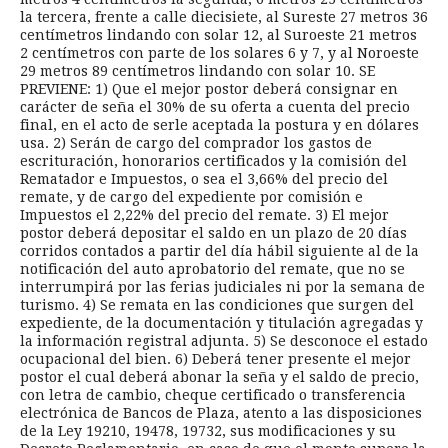
la tercera, frente a calle diecisiete, al Sureste 27 metros 36
centímetros lindando con solar 12, al Suroeste 21 metros
2 centímetros con parte de los solares 6 y 7, y al Noroeste
29 metros 89 centímetros lindando con solar 10. SE
PREVIENE: 1) Que el mejor postor deberá consignar en
carácter de seña el 30% de su oferta a cuenta del precio
final, en el acto de serle aceptada la postura y en dólares
usa. 2) Serán de cargo del comprador los gastos de
escrituración, honorarios certificados y la comisión del
Rematador e Impuestos, o sea el 3,66% del precio del
remate, y de cargo del expediente por comisión e
Impuestos el 2,22% del precio del remate. 3) El mejor
postor deberá depositar el saldo en un plazo de 20 días
corridos contados a partir del día hábil siguiente al de la
notificación del auto aprobatorio del remate, que no se
interrumpirá por las ferias judiciales ni por la semana de
turismo. 4) Se remata en las condiciones que surgen del
expediente, de la documentación y titulación agregadas y
la información registral adjunta. 5) Se desconoce el estado
ocupacional del bien. 6) Deberá tener presente el mejor
postor el cual deberá abonar la seña y el saldo de precio,
con letra de cambio, cheque certificado o transferencia
electrónica de Bancos de Plaza, atento a las disposiciones
de la Ley 19210, 19478, 19732, sus modificaciones y su