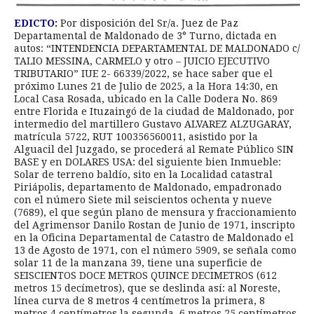
EDICTO:
Por disposición del Sr/a. Juez de Paz
Departamental de Maldonado de 3° Turno, dictada en
autos: “INTENDENCIA DEPARTAMENTAL DE MALDONADO c/
TALIO MESSINA, CARMELO y otro – JUICIO EJECUTIVO
TRIBUTARIO” IUE 2- 66339/2022, se hace saber que el
próximo Lunes 21 de Julio de 2025, a la Hora 14:30, en
Local Casa Rosada, ubicado en la Calle Dodera No. 869
entre Florida e Ituzaingó de la ciudad de Maldonado, por
intermedio del martillero Gustavo ALVAREZ ALZUGARAY,
matrícula 5722, RUT 100356560011, asistido por la
Alguacil del Juzgado, se procederá al Remate Público SIN
BASE y en DOLARES USA: del siguiente bien Inmueble:
Solar de terreno baldío, sito en la Localidad catastral
Piriápolis, departamento de Maldonado, empadronado
con el número Siete mil seiscientos ochenta y nueve
(7689), el que según plano de mensura y fraccionamiento
del Agrimensor Danilo Rostan de Junio de 1971, inscripto
en la Oficina Departamental de Catastro de Maldonado el
13 de Agosto de 1971, con el número 5909, se señala como
solar 11 de la manzana 39, tiene una superficie de
SEISCIENTOS DOCE METROS QUINCE DECIMETROS (612
metros 15 decímetros), que se deslinda así: al Noreste,
línea curva de 8 metros 4 centímetros la primera, 8
metros 4 centímetros la segunda, 6 metros 25 centímetros