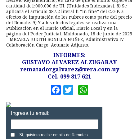
Decreto Reglamentario, en caso de que el monto supere la
cantidad de1:000.000 de UI. (Unidades Indexadas). 8) Se
aplicará el artículo 387.2 literal h “in fine” del C.G.P. a
efectos de imputación de los rubros como parte del precio
del Remate. 9) Y a los efectos legales se realiza una
Publicación en el Diario Oficial, Diario Local y en la
página del Poder Judicial. Maldonado, 18 de junio de 2025
– MICAELA JUDITH BONILLA NUÑEZ, Administrativo IV
Colaboración Cargo: Actuario Adjunto.
INFORMES:
GUSTAVO ALVAREZ ALZUGARAY
rematadorgalvarez@vera.com.uy
Cel. 099 817 621
Facebook
Twitter
WhatsApp
Ingresa tu email:
Sí, quisiera recibir emails de Remates.