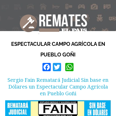
ESPECTACULAR CAMPO AGRÍCOLA EN
PUEBLO GOÑI
Facebook
Twitter
WhatsApp
Sergio Fain Rematará Judicial Sin base en
Dólares un Espectacular Campo Agrícola
en Pueblo Goñi