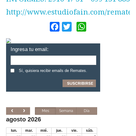
http://www.estudiofain.com/rematef
Facebook
Twitter
WhatsApp
Ingresa tu email:
Sí, quisiera recibir emails de Remates.
Mes
Semana
Día
agosto 2026
lun.
mar.
mié.
jue.
vie.
sáb.