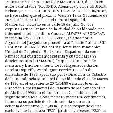
1ª. Instancia DE 5to. TURNO de MALDONADO, dictado en
autos caratulados “RECONDO, Alejandra y otros c/BUFREM
Nelson y otros EJECUCIÓN HIPOTECARIA IUE 289-40/2018”,
se hace saber que el próximo Viernes 19 de Noviembre de
2021|, a la Hora 14:00, en el Centro Español de
Maldonado, ubicado en la calle 18 de Julio No. 708,
esquina Arturo Santana de la ciudad de Maldonado, por
intermedio del martillero Gustavo ALVAREZ ALZUGARAY,
matrícula 5722, RUT 100356560011, asistido por la
Alguacil del Juzgado, se procederá al Remate Público SIN
BASE y en DOLARES USA del siguiente bien Inmueble:
Unidad de Propiedad Horizontal: Empadronada con el
Número Mil cuatrocientos setenta y cuatro barra SS
doscientos uno (1474/SS201), la que según plano de
mensura y fraccionamiento de los Ingenieros Gastón
Pereira Esqueff y Washington Pereira De León de
diciembre de 1993, aprobado por la Dirección de Catastro
de la Intendencia Municipal de Maldonado el 19 de Marzo
de 1996 en el expediente 2571/14/89 e inscripto en la
Dirección Departamental de Catastro de Maldonado el 17
de Abril de 1996 con el número 4.447, se ubica en el
segundo subsuelo, a cota menos 5 metros 36 centímetros,
tiene una superficie de ciento setenta y un metros
ochenta decímetros (171,80 m), y le corresponde el uso
exclusivo de la terraza “ES2”, jardines y accesos “KS2”, la