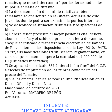
remate, que no se interrumpirá por las ferias judiciales
ni por la semana de turismo.
4) La documentación disponible relativa al bien a
rematarse se encuentra en la Ofician Actuaria de este
Juzgado, donde podrá ser examinada por los interesados.
5) Se desconoce la situación tributaria y ocupacional del
bien.
6) Deberá tener presente el mejor postor el cual deberá
abonar la seña y el saldo de precio, con letra de cambio,
cheque certificado o transferencia electrónica de Bancos
de Plaza, atento a las disposiciones de la Ley 19210, 19478,
19732, sus modificaciones y su Decreto Reglamentario, en
caso de que el monto supere la cantidad de1:000.000 de
UI.(Unidades Indexadas).
7) Se aplicará el artículo 387.2 literal h “in fine” del C.G.P.
a efectos de imputación de los rubros como parte del
precio del Remate.
8) Y a los efectos legales se realiza una Publicación en el
Diario Oficial y Diario Local.
Maldonado, de octubre de 2021
Esc. Verónica MARRERO DE LEÓN
Actuaria
INFORMES:
GUSTAVO ALVAREZ ALZUGARAY