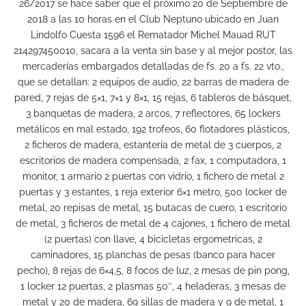
26/2017 se hace saber que el próximo 20 de Septiembre de
2018 a las 10 horas en el Club Neptuno ubicado en Juan
Lindolfo Cuesta 1596 el Rematador Michel Mauad RUT
214297450010, sacara a la venta sin base y al mejor postor, las
mercaderías embargados detalladas de fs. 20 a fs. 22 vto.,
que se detallan: 2 equipos de audio, 22 barras de madera de
pared, 7 rejas de 5×1, 7×1 y 8×1, 15 rejas, 6 tableros de básquet,
3 banquetas de madera, 2 arcos, 7 reflectores, 65 lockers
metálicos en mal estado, 192 trofeos, 60 flotadores plásticos,
2 ficheros de madera, estantería de metal de 3 cuerpos, 2
escritorios de madera compensada, 2 fax, 1 computadora, 1
monitor, 1 armario 2 puertas con vidrio, 1 fichero de metal 2
puertas y 3 estantes, 1 reja exterior 6×1 metro, 500 locker de
metal, 20 repisas de metal, 15 butacas de cuero, 1 escritorio
de metal, 3 ficheros de metal de 4 cajones, 1 fichero de metal
(2 puertas) con llave, 4 bicicletas ergometricas, 2
caminadores, 15 planchas de pesas (banco para hacer
pecho), 8 rejas de 6×4,5, 8 focos de luz, 2 mesas de pin pong,
1 locker 12 puertas, 2 plasmas 50″, 4 heladeras, 3 mesas de
metal y 20 de madera, 69 sillas de madera y 9 de metal, 1