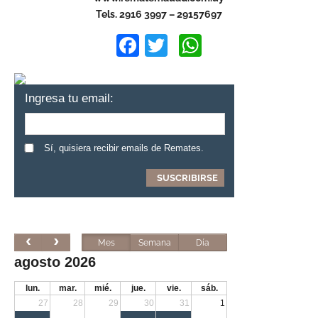
Tels. 2916 3997 – 29157697
Facebook
Twitter
WhatsApp
Ingresa tu email:
Sí, quisiera recibir emails de Remates.
Mes
Semana
Día
agosto 2026
lun.
mar.
mié.
jue.
vie.
sáb.
27
28
29
30
31
1