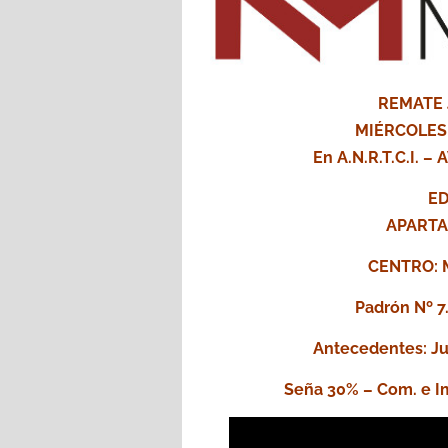
REMATE 
MIÉRCOLES 
En A.N.R.T.C.I. 
ED
APARTA
CENTRO: M
Padrón Nº 7
Antecedentes: Ju
Seña 30% – Com. e Im