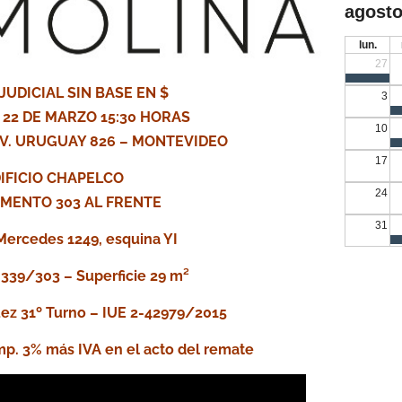
agosto
lun.
27
JUDICIAL SIN BASE EN $
3
22 DE MARZO 15:30 HORAS
10
– AV. URUGUAY 826 – MONTEVIDEO
17
IFICIO CHAPELCO
24
MENTO 303 AL FRENTE
31
ercedes 1249, esquina YI
.339/303 – Superficie 29 m²
ez 31º Turno – IUE 2-42979/2015
p. 3% más IVA en el acto del remate