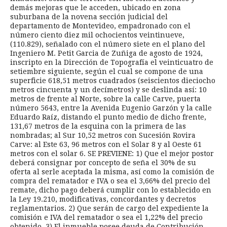
demás mejoras que le acceden, ubicado en zona
suburbana de la novena sección judicial del
departamento de Montevideo, empadronado con el
número ciento diez mil ochocientos veintinueve,
(110.829), señalado con el número siete en el plano del
Ingeniero M. Petit Garcia de Zuñiga de agosto de 1924,
inscripto en la Dirección de Topografía el veinticuatro de
setiembre siguiente, según el cual se compone de una
superficie 618,51 metros cuadrados (seiscientos dieciocho
metros cincuenta y un decímetros) y se deslinda así: 10
metros de frente al Norte, sobre la calle Carve, puerta
número 5643, entre la Avenida Eugenio Garzón y la calle
Eduardo Raíz, distando el punto medio de dicho frente,
131,67 metros de la esquina con la primera de las
nombradas; al Sur 10,52 metros con Sucesión Rovira
Carve: al Este 63, 96 metros con el Solar 8 y al Oeste 61
metros con el solar 6. SE PREVIENE: 1) Que el mejor postor
deberá consignar por concepto de seña el 30% de su
oferta al serle aceptada la misma, así como la comisión de
compra del rematador e IVA o sea el 3,66% del precio del
remate, dicho pago deberá cumplir con lo establecido en
la Ley 19.210, modificativas, concordantes y decretos
reglamentarios. 2) Que serán de cargo del expediente la
comisión e IVA del rematador o sea el 1,22% del precio
obtenido. 3) El inmueble posee deuda de Contribución