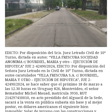
EDICTO: Por disposición del Sr/a. Juez Letrado Civil de 10º
Turno, dictada en autos: “VILLA FRESCURA SOCIEDAD
ANONIMA c/ BOURDIEL, MARIA y otro – EJECUCIÓN DE
HIPOTECA” IUE 2-42490/2024, EDICTO: Por disposición del
Señora Juez Letrado en lo Civil de 10° Turno, dictada en
autos caratulados “VILLA FRESCURA S.A. c/ BOURDIEL,
MARIA Y OTRO – EJECUCIÓN DE HIPOTECA”, IUE 2-
42490/2024, se hace saber que el próximo 18 de marzo a
las 12.30 horas en Uruguay 826, Montevideo, el señor
Rematador Michel Mauad, matrícula 3950, RUT
214297450010, en acto presidido del Alguacil de la Sede,
sacará a la venta en pública subasta sin base y al mejor
postor, en dólares americanos el siguiente bien
inmueble: Solar de terreno con las construcciones y