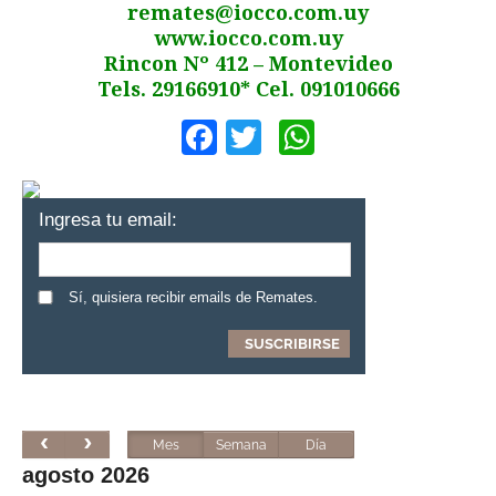
remates@iocco.com.uy
www.iocco.com.uy
Rincon Nº 412 – Montevideo
Tels. 29166910* Cel. 091010666
Facebook
Twitter
WhatsApp
Ingresa tu email:
Sí, quisiera recibir emails de Remates.
Mes
Semana
Día
agosto 2026