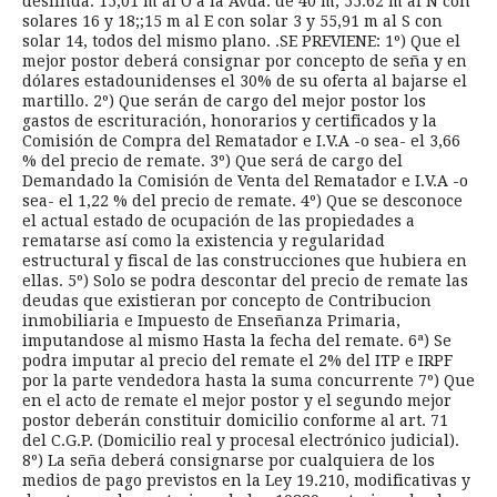
deslinda: 15,01 m al O a la Avda. de 40 m; 55.62 m al N con
solares 16 y 18;;15 m al E con solar 3 y 55,91 m al S con
solar 14, todos del mismo plano. .SE PREVIENE: 1º) Que el
mejor postor deberá consignar por concepto de seña y en
dólares estadounidenses el 30% de su oferta al bajarse el
martillo. 2º) Que serán de cargo del mejor postor los
gastos de escrituración, honorarios y certificados y la
Comisión de Compra del Rematador e I.V.A -o sea- el 3,66
% del precio de remate. 3º) Que será de cargo del
Demandado la Comisión de Venta del Rematador e I.V.A -o
sea- el 1,22 % del precio de remate. 4º) Que se desconoce
el actual estado de ocupación de las propiedades a
rematarse así como la existencia y regularidad
estructural y fiscal de las construcciones que hubiera en
ellas. 5º) Solo se podra descontar del precio de remate las
deudas que existieran por concepto de Contribucion
inmobiliaria e Impuesto de Enseñanza Primaria,
imputandose al mismo Hasta la fecha del remate. 6ª) Se
podra imputar al precio del remate el 2% del ITP e IRPF
por la parte vendedora hasta la suma concurrente 7º) Que
en el acto de remate el mejor postor y el segundo mejor
postor deberán constituir domicilio conforme al art. 71
del C.G.P. (Domicilio real y procesal electrónico judicial).
8º) La seña deberá consignarse por cualquiera de los
medios de pago previstos en la Ley 19.210, modificativas y