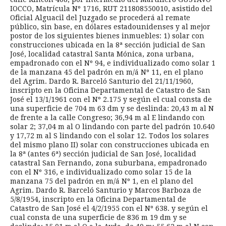
IOCCO, Matrícula Nº 1716, RUT 211808550010, asistido del
Oficial Alguacil del Juzgado se procederá al remate
público, sin base, en dólares estadounidenses y al mejor
postor de los siguientes bienes inmuebles: 1) solar con
construcciones ubicada en la 8ª sección judicial de San
José, localidad catastral Santa Mónica, zona urbana,
empadronado con el Nº 94, e individualizado como solar 1
de la manzana 45 del padrón en m/á Nº 11, en el plano
del Agrim. Dardo R. Barceló Santurio del 21/11/1960,
inscripto en la Oficina Departamental de Catastro de San
José el 13/1/1961 con el Nº 2.175 y según el cual consta de
una superficie de 704 m 63 dm y se deslinda: 20,43 m al N
de frente a la calle Congreso; 36,94 m al E lindando con
solar 2; 37,04 m al O lindando con parte del padrón 10.640
y 17,72 m al S lindando con el solar 12. Todos los solares
del mismo plano II) solar con construcciones ubicada en
la 8ª (antes 6ª) sección judicial de San José, localidad
catastral San Fernando, zona suburbana, empadronado
con el Nº 316, e individualizado como solar 15 de la
manzana 75 del padrón en m/á Nº 1, en el plano del
Agrim. Dardo R. Barceló Santurio y Marcos Barboza de
5/8/1954, inscripto en la Oficina Departamental de
Catastro de San José el 4/2/1955 con el Nº 638. y según el
cual consta de una superficie de 836 m 19 dm y se