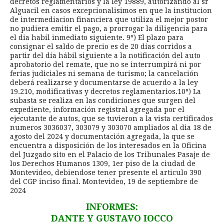
decretos reglamentarios y la ley 19889, autorizando al sr
Alguacil en casos excepcionalisimos en que la institucion
de intermediacion financiera que utiliza el mejor postor
no pudiera emitir el pago, a prorrogar la diligencia para
el dia habil inmediato siguiente. 9º) El plazo para
consignar el saldo de precio es de 20 días corridos a
partir del día hábil siguiente a la notificación del auto
aprobatorio del remate, que no se interrumpirá ni por
ferias judiciales ni semana de turismo; la cancelación
deberá realizarse y documentarse de acuerdo a la ley
19.210, modificativas y decretos reglamentarios.10º) La
subasta se realiza en las condiciones que surgen del
expediente, información registral agregada por el
ejecutante de autos, que se tuvieron a la vista certificados
numeros 3036037, 303079 y 303070 ampliados al dia 18 de
agosto del 2024 y documentación agregada, la que se
encuentra a disposición de los interesados en la Oficina
del Juzgado sito en el Palacio de los Tribunales Pasaje de
los Derechos Humanos 1309, 1er piso de la ciudad de
Montevideo, debiendose tener presente el articulo 390
del CGP inciso final. Montevideo, 19 de septiembre de
2024
INFORMES:
DANTE Y GUSTAVO IOCCO