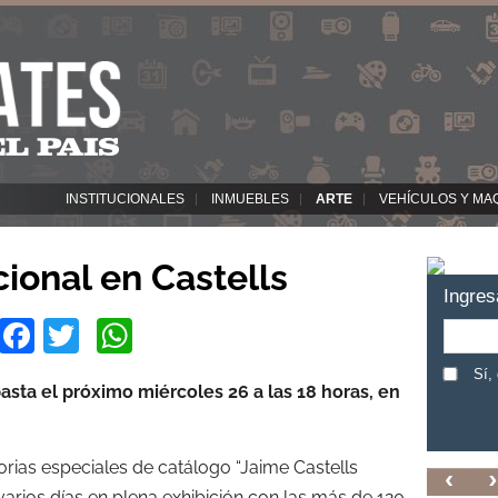
INSTITUCIONALES
INMUEBLES
ARTE
VEHÍCULOS Y MA
cional en Castells
Ingres
Facebook
Twitter
WhatsApp
Sí,
asta el próximo miércoles 26 a las 18 horas, en
rias especiales de catálogo “Jaime Castells
arios días en plena exhibición con las más de 120