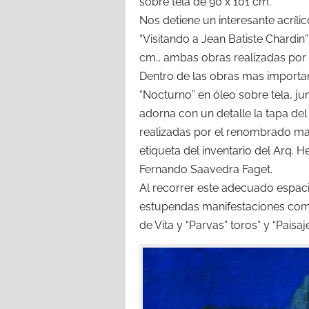
sobre tela de 90 x 101 cm.
Nos detiene un interesante acríl
“Visitando a Jean Batiste Chardin”
cm., ambas obras realizadas por 
Dentro de las obras mas importa
“Nocturno” en óleo sobre tela, j
adorna con un detalle la tapa del
realizadas por el renombrado mae
etiqueta del inventario del Arq. H
Fernando Saavedra Faget.
Al recorrer este adecuado espaci
estupendas manifestaciones como
de Vita y “Parvas” toros” y “Pai