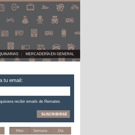
QUINARIAS
MERCADERÍA EN GENERAL
a tu email:
 quisiera recibir emails de Remates.
Mes
Semana
Día