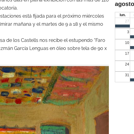
agosto
catoria.
lun.
staciones está fijada para el próximo miércoles
27
mirar mañana y el martes de 9 a 18 y el mismo
3
asa de los Castells nos recibe el estupendo “Faro
10
uzmán García Lenguas en óleo sobre tela de 90 x
17
24
31