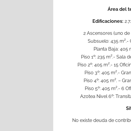
Área del t
Edificaciones:
2.7
2 Ascensores (uno de 
Subsuelo: 435 m².- G
Planta Baja: 405 m
Piso 1º: 235 m².- Sala d
Piso 2º: 405 m².- 15 Ofi
Piso 3º: 405 m².- Gra
Piso 4º: 405 m². – Gra
Piso 5º: 405 m².- 6 Of
Azotea Nivel 6º: Transi
Si
No existe deuda de contribu