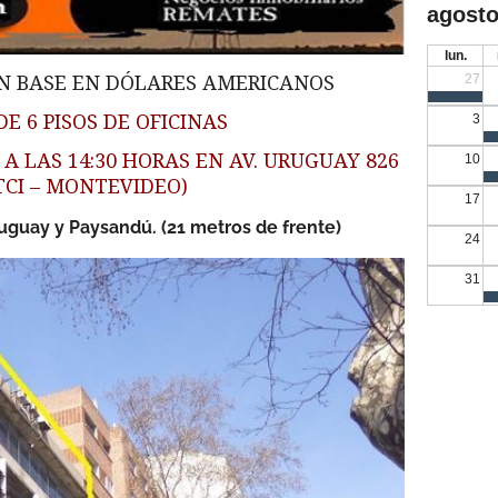
agosto
lun.
27
IN BASE EN DÓLARES AMERICANOS
DE 6 PISOS DE OFICINAS
3
A LAS 14:30 HORAS EN AV. URUGUAY 826
10
TCI – MONTEVIDEO)
17
uguay y Paysandú. (21 metros de frente)
24
31