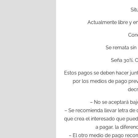
Sit
Actualmente libre y en
Cond
Se remata sin
Seña 30%. C
Estos pagos se deben hacer jun
por los medios de pago previ
decr
– No se aceptará baj
– Se recomienda llevar letra d
que crea el interesado que pueda
a pagar, la diferen
– El otro medio de pago reco