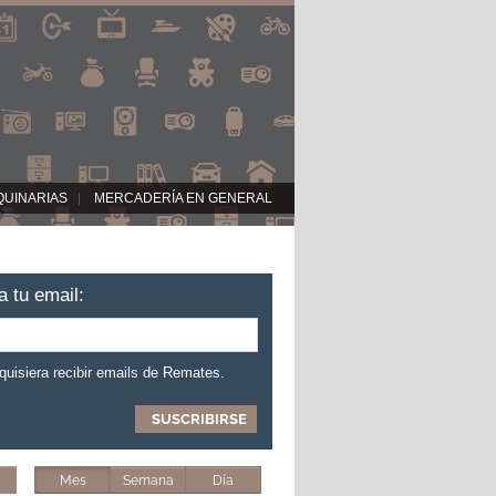
QUINARIAS
MERCADERÍA EN GENERAL
a tu email:
 quisiera recibir emails de Remates.
Mes
Semana
Día