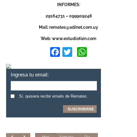
INFORMES:
29164731 – 099909248
Mail:
remates@adinet.com.uy
Web: www.estudiofain.com
Facebook
Twitter
WhatsApp
Ingresa tu email:
Sí, quisiera recibir emails de Remates.