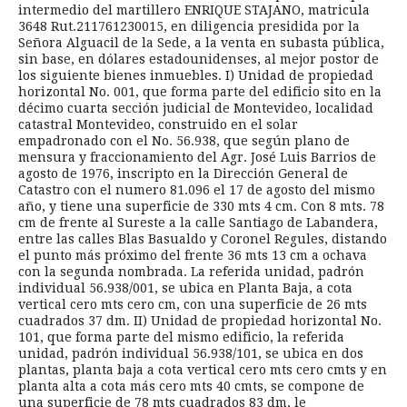
intermedio del martillero ENRIQUE STAJANO, matricula
3648 Rut.211761230015, en diligencia presidida por la
Señora Alguacil de la Sede, a la venta en subasta pública,
sin base, en dólares estadounidenses, al mejor postor de
los siguiente bienes inmuebles. I) Unidad de propiedad
horizontal No. 001, que forma parte del edificio sito en la
décimo cuarta sección judicial de Montevideo, localidad
catastral Montevideo, construido en el solar
empadronado con el No. 56.938, que según plano de
mensura y fraccionamiento del Agr. José Luis Barrios de
agosto de 1976, inscripto en la Dirección General de
Catastro con el numero 81.096 el 17 de agosto del mismo
año, y tiene una superficie de 330 mts 4 cm. Con 8 mts. 78
cm de frente al Sureste a la calle Santiago de Labandera,
entre las calles Blas Basualdo y Coronel Regules, distando
el punto más próximo del frente 36 mts 13 cm a ochava
con la segunda nombrada. La referida unidad, padrón
individual 56.938/001, se ubica en Planta Baja, a cota
vertical cero mts cero cm, con una superficie de 26 mts
cuadrados 37 dm. II) Unidad de propiedad horizontal No.
101, que forma parte del mismo edificio, la referida
unidad, padrón individual 56.938/101, se ubica en dos
plantas, planta baja a cota vertical cero mts cero cmts y en
planta alta a cota más cero mts 40 cmts, se compone de
una superficie de 78 mts cuadrados 83 dm, le