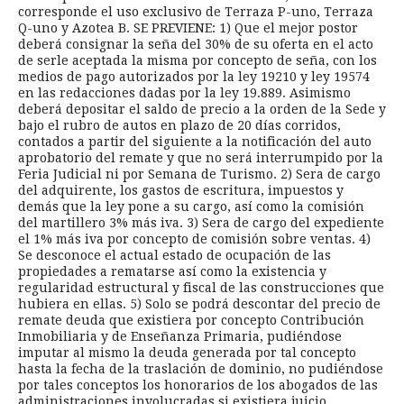
corresponde el uso exclusivo de Terraza P-uno, Terraza
Q-uno y Azotea B. SE PREVIENE: 1) Que el mejor postor
deberá consignar la seña del 30% de su oferta en el acto
de serle aceptada la misma por concepto de seña, con los
medios de pago autorizados por la ley 19210 y ley 19574
en las redacciones dadas por la ley 19.889. Asimismo
deberá depositar el saldo de precio a la orden de la Sede y
bajo el rubro de autos en plazo de 20 días corridos,
contados a partir del siguiente a la notificación del auto
aprobatorio del remate y que no será interrumpido por la
Feria Judicial ni por Semana de Turismo. 2) Sera de cargo
del adquirente, los gastos de escritura, impuestos y
demás que la ley pone a su cargo, así como la comisión
del martillero 3% más iva. 3) Sera de cargo del expediente
el 1% más iva por concepto de comisión sobre ventas. 4)
Se desconoce el actual estado de ocupación de las
propiedades a rematarse así como la existencia y
regularidad estructural y fiscal de las construcciones que
hubiera en ellas. 5) Solo se podrá descontar del precio de
remate deuda que existiera por concepto Contribución
Inmobiliaria y de Enseñanza Primaria, pudiéndose
imputar al mismo la deuda generada por tal concepto
hasta la fecha de la traslación de dominio, no pudiéndose
por tales conceptos los honorarios de los abogados de las
administraciones involucradas si existiera juicio