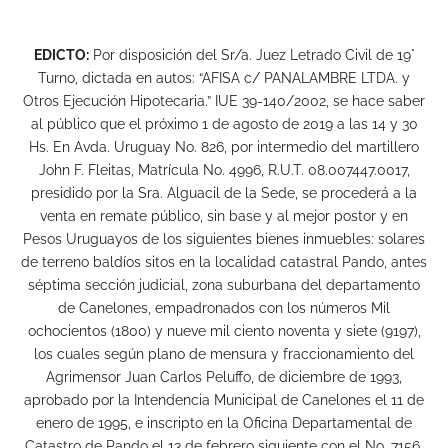
EDICTO:
Por disposición del Sr/a. Juez Letrado Civil de 19°
Turno, dictada en autos: “AFISA c/ PANALAMBRE LTDA. y
Otros Ejecución Hipotecaria.” IUE 39-140/2002, se hace saber
al público que el próximo 1 de agosto de 2019 a las 14 y 30
Hs. En Avda. Uruguay No. 826, por intermedio del martillero
John F. Fleitas, Matrícula No. 4996, R.U.T. 08.007447.0017,
presidido por la Sra. Alguacil de la Sede, se procederá a la
venta en remate público, sin base y al mejor postor y en
Pesos Uruguayos de los siguientes bienes inmuebles: solares
de terreno baldíos sitos en la localidad catastral Pando, antes
séptima sección judicial, zona suburbana del departamento
de Canelones, empadronados con los números Mil
ochocientos (1800) y nueve mil ciento noventa y siete (9197),
los cuales según plano de mensura y fraccionamiento del
Agrimensor Juan Carlos Peluffo, de diciembre de 1993,
aprobado por la Intendencia Municipal de Canelones el 11 de
enero de 1995, e inscripto en la Oficina Departamental de
Catastro de Pando el 13 de febrero siguiente con el No. 7156,