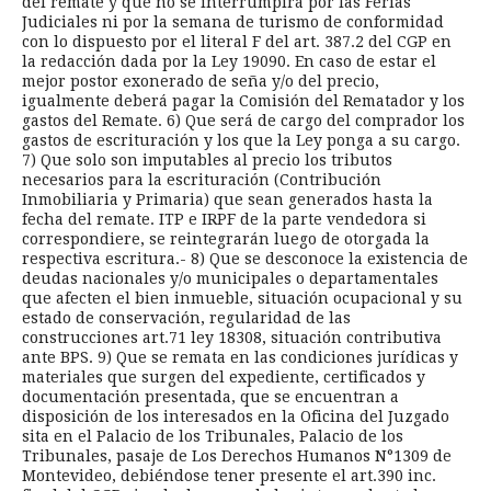
del remate y que no se interrumpirá por las Ferias
Judiciales ni por la semana de turismo de conformidad
con lo dispuesto por el literal F del art. 387.2 del CGP en
la redacción dada por la Ley 19090. En caso de estar el
mejor postor exonerado de seña y/o del precio,
igualmente deberá pagar la Comisión del Rematador y los
gastos del Remate. 6) Que será de cargo del comprador los
gastos de escrituración y los que la Ley ponga a su cargo.
7) Que solo son imputables al precio los tributos
necesarios para la escrituración (Contribución
Inmobiliaria y Primaria) que sean generados hasta la
fecha del remate. ITP e IRPF de la parte vendedora si
correspondiere, se reintegrarán luego de otorgada la
respectiva escritura.- 8) Que se desconoce la existencia de
deudas nacionales y/o municipales o departamentales
que afecten el bien inmueble, situación ocupacional y su
estado de conservación, regularidad de las
construcciones art.71 ley 18308, situación contributiva
ante BPS. 9) Que se remata en las condiciones jurídicas y
materiales que surgen del expediente, certificados y
documentación presentada, que se encuentran a
disposición de los interesados en la Oficina del Juzgado
sita en el Palacio de los Tribunales, Palacio de los
Tribunales, pasaje de Los Derechos Humanos N°1309 de
Montevideo, debiéndose tener presente el art.390 inc.