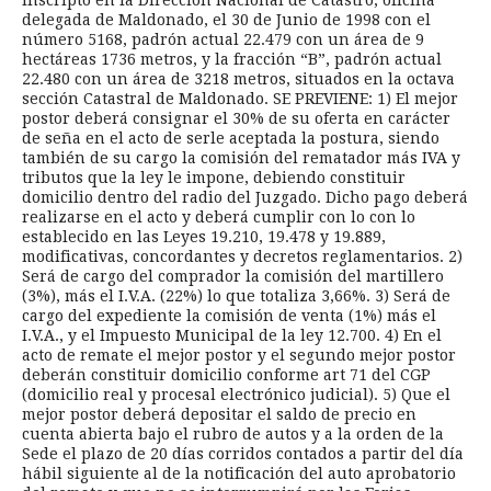
inscripto en la Dirección Nacional de Catastro, oficina
delegada de Maldonado, el 30 de Junio de 1998 con el
número 5168, padrón actual 22.479 con un área de 9
hectáreas 1736 metros, y la fracción “B”, padrón actual
22.480 con un área de 3218 metros, situados en la octava
sección Catastral de Maldonado. SE PREVIENE: 1) El mejor
postor deberá consignar el 30% de su oferta en carácter
de seña en el acto de serle aceptada la postura, siendo
también de su cargo la comisión del rematador más IVA y
tributos que la ley le impone, debiendo constituir
domicilio dentro del radio del Juzgado. Dicho pago deberá
realizarse en el acto y deberá cumplir con lo con lo
establecido en las Leyes 19.210, 19.478 y 19.889,
modificativas, concordantes y decretos reglamentarios. 2)
Será de cargo del comprador la comisión del martillero
(3%), más el I.V.A. (22%) lo que totaliza 3,66%. 3) Será de
cargo del expediente la comisión de venta (1%) más el
I.V.A., y el Impuesto Municipal de la ley 12.700. 4) En el
acto de remate el mejor postor y el segundo mejor postor
deberán constituir domicilio conforme art 71 del CGP
(domicilio real y procesal electrónico judicial). 5) Que el
mejor postor deberá depositar el saldo de precio en
cuenta abierta bajo el rubro de autos y a la orden de la
Sede el plazo de 20 días corridos contados a partir del día
hábil siguiente al de la notificación del auto aprobatorio