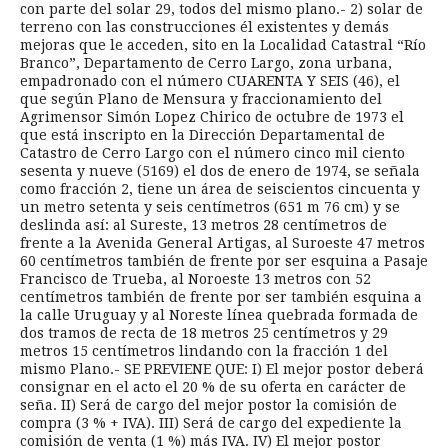
con parte del solar 29, todos del mismo plano.- 2) solar de
terreno con las construcciones él existentes y demás
mejoras que le acceden, sito en la Localidad Catastral “Río
Branco”, Departamento de Cerro Largo, zona urbana,
empadronado con el número CUARENTA Y SEIS (46), el
que según Plano de Mensura y fraccionamiento del
Agrimensor Simón Lopez Chirico de octubre de 1973 el
que está inscripto en la Dirección Departamental de
Catastro de Cerro Largo con el número cinco mil ciento
sesenta y nueve (5169) el dos de enero de 1974, se señala
como fracción 2, tiene un área de seiscientos cincuenta y
un metro setenta y seis centímetros (651 m 76 cm) y se
deslinda así: al Sureste, 13 metros 28 centímetros de
frente a la Avenida General Artigas, al Suroeste 47 metros
60 centímetros también de frente por ser esquina a Pasaje
Francisco de Trueba, al Noroeste 13 metros con 52
centímetros también de frente por ser también esquina a
la calle Uruguay y al Noreste línea quebrada formada de
dos tramos de recta de 18 metros 25 centímetros y 29
metros 15 centímetros lindando con la fracción 1 del
mismo Plano.- SE PREVIENE QUE: I) El mejor postor deberá
consignar en el acto el 20 % de su oferta en carácter de
seña. II) Será de cargo del mejor postor la comisión de
compra (3 % + IVA). III) Será de cargo del expediente la
comisión de venta (1 %) más IVA. IV) El mejor postor