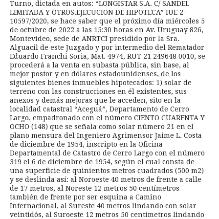
Turno, dictada en autos: “LONGISTAR S.A. C/ SANDEL
LIMITADA Y OTROS.EJECUCION DE HIPOTECA” IUE 2-
10597/2020, se hace saber que el próximo día miércoles 5
de octubre de 2022 a las 15:30 horas en Av. Uruguay 826,
Montevideo, sede de ANRTCI presidido por la Sra.
Alguacil de este Juzgado y por intermedio del Rematador
Eduardo Franchi Soria, Mat. 4974, RUT 21 249648 0010, se
procederá a la venta en subasta pública, sin base, al
mejor postor y en dólares estadounidenses, de los
siguientes bienes inmuebles hipotecados: 1) solar de
terreno con las construcciones en él existentes, sus
anexos y demás mejoras que le acceden, sito en la
localidad catastral “Aceguá”, Departamento de Cerro
Largo, empadronado con el número CIENTO CUARENTA Y
OCHO (148) que se señala como solar número 21 en el
plano mensura del Ingeniero Agrimensor Jaime L. Costa
de diciembre de 1954, inscripto en la Oficina
Departamental de Catastro de Cerro Largo con el número
319 el 6 de diciembre de 1954, según el cual consta de
una superficie de quinientos metros cuadrados (500 m2)
y se deslinda así: al Noroeste 40 metros de frente a calle
de 17 metros, al Noreste 12 metros 50 centímetros
también de frente por ser esquina a Camino
Internacional, al Sureste 40 metros lindando con solar
veintidós, al Suroeste 12 metros 50 centímetros lindando