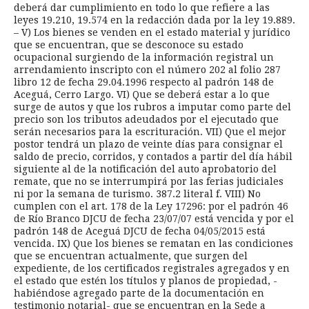
deberá dar cumplimiento en todo lo que refiere a las
leyes 19.210, 19.574 en la redacción dada por la ley 19.889.
– V) Los bienes se venden en el estado material y jurídico
que se encuentran, que se desconoce su estado
ocupacional surgiendo de la información registral un
arrendamiento inscripto con el número 202 al folio 287
libro 12 de fecha 29.04.1996 respecto al padrón 148 de
Aceguá, Cerro Largo. VI) Que se deberá estar a lo que
surge de autos y que los rubros a imputar como parte del
precio son los tributos adeudados por el ejecutado que
serán necesarios para la escrituración. VII) Que el mejor
postor tendrá un plazo de veinte días para consignar el
saldo de precio, corridos, y contados a partir del día hábil
siguiente al de la notificación del auto aprobatorio del
remate, que no se interrumpirá por las ferias judiciales
ni por la semana de turismo. 387.2 literal f. VIII) No
cumplen con el art. 178 de la Ley 17296: por el padrón 46
de Río Branco DJCU de fecha 23/07/07 está vencida y por el
padrón 148 de Aceguá DJCU de fecha 04/05/2015 está
vencida. IX) Que los bienes se rematan en las condiciones
que se encuentran actualmente, que surgen del
expediente, de los certificados registrales agregados y en
el estado que estén los títulos y planos de propiedad, -
habiéndose agregado parte de la documentación en
testimonio notarial- que se encuentran en la Sede a