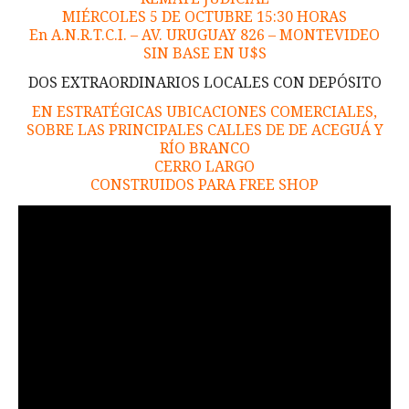
MIÉRCOLES 5 DE OCTUBRE 15:30 HORAS
En A.N.R.T.C.I. – AV. URUGUAY 826 – MONTEVIDEO
SIN BASE EN U$S
DOS EXTRAORDINARIOS LOCALES CON DEPÓSITO
EN ESTRATÉGICAS UBICACIONES COMERCIALES,
SOBRE LAS PRINCIPALES CALLES DE DE ACEGUÁ Y
RÍO BRANCO
CERRO LARGO
CONSTRUIDOS PARA FREE SHOP