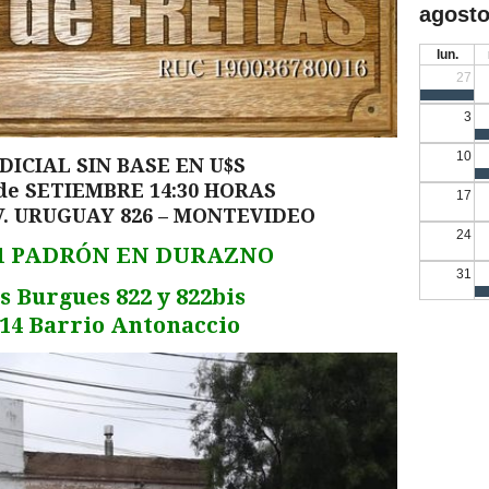
agosto
lun.
27
3
10
DICIAL SIN BASE EN U$S
de SETIEMBRE 14:30 HORAS
17
 AV. URUGUAY 826 – MONTEVIDEO
24
 1 PADRÓN EN DURAZNO
31
s Burgues 822 y 822bis
 14 Barrio Antonaccio