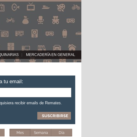
QUINARIAS
MERCADERÍA EN GENERAL
a tu email:
 quisiera recibir emails de Remates.
Mes
Semana
Día