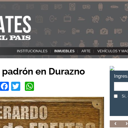
INSTITUCIONALES
INMUEBLES
ARTE
VEHÍCULOS Y MA
n padrón en Durazno
Ingres
Facebook
Twitter
WhatsApp
Sí,