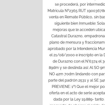
se procederá, por intermed
Matricula Nº2365 RUT 19003678001
venta en Remate Público, sin ba
siguiente bien Inmueble: Sol
mejoras que le acceden ubica
Catastral Durazno, empadronad
plano de mensura y fraccionami
aprobado por la Intendencia Mun
el 21/08/2000 e inscripto en la 
de Durazno con el N°6374 el 
89dm y se deslinda así: Al SO 9m
NO 42m 70dm lindando con part
parte del padrón 2531 y al SE 3
PREVIENE: 1º) Que el mejor p
oferta en el acto de serle acept
dada por la Ley 19.889- tanto