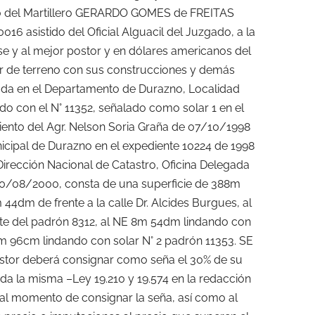
io del Martillero GERARDO GOMES de FREITAS
6 asistido del Oficial Alguacil del Juzgado, a la
se y al mejor postor y en dólares americanos del
ar de terreno con sus construcciones y demás
da en el Departamento de Durazno, Localidad
o con el N° 11352, señalado como solar 1 en el
ento del Agr. Nelson Soria Graña de 07/10/1998
icipal de Durazno en el expediente 10224 de 1998
Dirección Nacional de Catastro, Oficina Delegada
30/08/2000, consta de una superficie de 388m
 44dm de frente a la calle Dr. Alcides Burgues, al
e del padrón 8312, al NE 8m 54dm lindando con
4m 96cm lindando con solar N° 2 padrón 11353. SE
ostor deberá consignar como seña el 30% de su
ada la misma –Ley 19.210 y 19.574 en la redacción
 al momento de consignar la seña, así como al