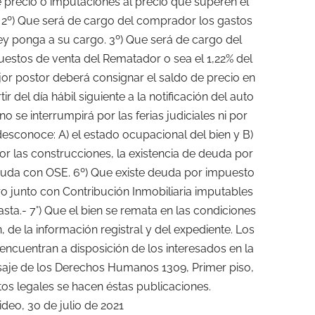
precio o imputaciones al precio que superen el
- 2º) Que será de cargo del comprador los gastos
Ley ponga a su cargo. 3º) Que será de cargo del
estos de venta del Rematador o sea el 1,22% del
jor postor deberá consignar el saldo de precio en
ir del día hábil siguiente a la notificación del auto
 se interrumpirá por las ferias judiciales ni por
esconoce: A) el estado ocupacional del bien y B)
r las construcciones, la existencia de deuda por
deuda con OSE. 6º) Que existe deuda por impuesto
o junto con Contribución Inmobiliaria imputables
asta.- 7°) Que el bien se remata en las condiciones
de la información registral y del expediente. Los
encuentran a disposición de los interesados en la
asaje de los Derechos Humanos 1309, Primer piso,
tos legales se hacen éstas publicaciones.
deo, 30 de julio de 2021