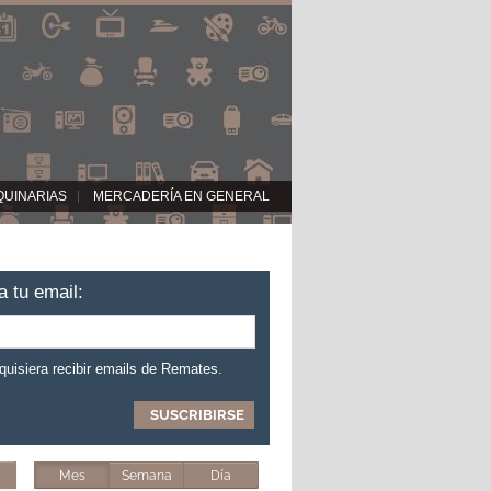
QUINARIAS
MERCADERÍA EN GENERAL
a tu email:
 quisiera recibir emails de Remates.
Mes
Semana
Día