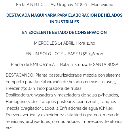
En la A.N.R.T.C.I. – Av. Uruguay N° 826 – Montevideo
DESTACADA MAQUINARIA PARA ELABORACIÓN DE HELADOS
INDUSTRIALES
EN EXCELENTE ESTADO DE CONSERVACIÓN
MIERCOLES 14 ABRIL. Hora 11:30
EN UN SOLO LOTE – BASE U$S 138.000
Planta de EMILORY S.A. – Ruta 11 km 124 ½ SANTA ROSA
DESTACANDO: Planta pasteurizadorade mezcla con sistema
completo para la elaboración de helados nuevas sin uso, 3
Freezer 750lt/h, Incorporadora de frutas,
Dosificadora/envasadora y mezcladora de salsa p/helados,
Homogeneizador, Tanques pasteurización 1.200lt, Tanques
mezcla c/agitador 1.200lt, 2 Enfriadores de agua (Chiller),
Freezers vertical y exhibidor c/ estantería giratorio, mesa de
reuniones, archivadores, computadoras, impresoras, teléfonos,
etc.