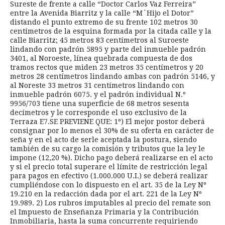
Sureste de frente a calle “Doctor Carlos Vaz Ferreira”
entre la Avenida Biarritz y la calle “M´Hijo el Dotor”
distando el punto extremo de su frente 102 metros 30
centímetros de la esquina formada por la citada calle y la
calle Biarritz; 45 metros 83 centímetros al Suroeste
lindando con padrón 5895 y parte del inmueble padrón
3401, al Noroeste, línea quebrada compuesta de dos
tramos rectos que miden 23 metros 35 centímetros y 20
metros 28 centímetros lindando ambas con padrón 5146, y
al Noreste 33 metros 31 centímetros lindando con
inmueble padrón 6075. y el padrón individual N.º
9956/703 tiene una superficie de 68 metros sesenta
decímetros y le corresponde el uso exclusivo de la
Terraza E7.SE PREVIENE QUE: 1º) El mejor postor deberá
consignar por lo menos el 30% de su oferta en carácter de
seña y en el acto de serle aceptada la postura, siendo
también de su cargo la comisión y tributos que la ley le
impone (12,20 %). Dicho pago deberá realizarse en el acto
y si el precio total superare el límite de restricción legal
para pagos en efectivo (1.000.000 U.I.) se deberá realizar
cumpliéndose con lo dispuesto en el art. 35 de la Ley Nº
19.210 en la redacción dada por el art. 221 de la Ley Nº
19.989. 2) Los rubros imputables al precio del remate son
el Impuesto de Enseñanza Primaria y la Contribución
Inmobiliaria, hasta la suma concurrente requiriendo