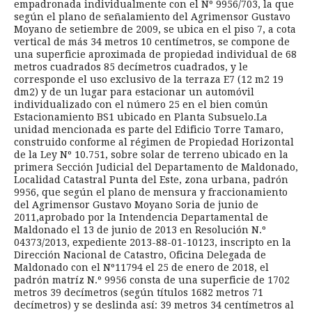
empadronada individualmente con el Nº 9956/703, la que
según el plano de señalamiento del Agrimensor Gustavo
Moyano de setiembre de 2009, se ubica en el piso 7, a cota
vertical de más 34 metros 10 centímetros, se compone de
una superficie aproximada de propiedad individual de 68
metros cuadrados 85 decímetros cuadrados, y le
corresponde el uso exclusivo de la terraza E7 (12 m2 19
dm2) y de un lugar para estacionar un automóvil
individualizado con el número 25 en el bien común
Estacionamiento BS1 ubicado en Planta Subsuelo.La
unidad mencionada es parte del Edificio Torre Tamaro,
construido conforme al régimen de Propiedad Horizontal
de la Ley Nº 10.751, sobre solar de terreno ubicado en la
primera Sección Judicial del Departamento de Maldonado,
Localidad Catastral Punta del Este, zona urbana, padrón
9956, que según el plano de mensura y fraccionamiento
del Agrimensor Gustavo Moyano Soria de junio de
2011,aprobado por la Intendencia Departamental de
Maldonado el 13 de junio de 2013 en Resolución N.º
04373/2013, expediente 2013-88-01-10123, inscripto en la
Dirección Nacional de Catastro, Oficina Delegada de
Maldonado con el Nº11794 el 25 de enero de 2018, el
padrón matríz N.º 9956 consta de una superficie de 1702
metros 39 decímetros (según títulos 1682 metros 71
decímetros) y se deslinda así: 39 metros 34 centímetros al