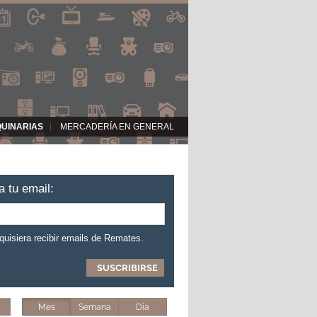
QUINARIAS
MERCADERÍA EN GENERAL
a tu email:
 quisiera recibir emails de Remates.
Mes
Semana
Día