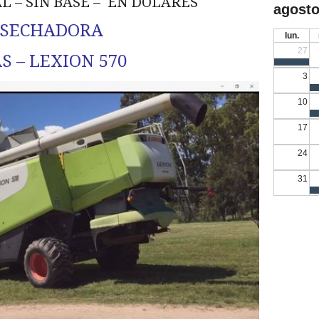
L – SIN BASE – EN DÓLARES
agosto
OSECHADORA
lun.
27
S – LEXION 570
3
10
17
24
31