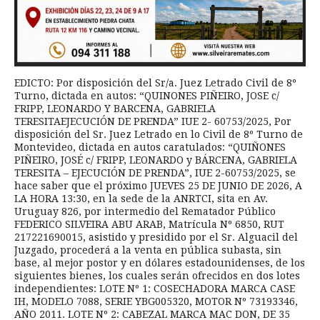
EDICTO: Por disposición del Sr/a. Juez Letrado Civil de 8º
Turno, dictada en autos: “QUINONES PIÑEIRO, JOSE c/
FRIPP, LEONARDO Y BARCENA, GABRIELA
TERESITAEJECUCIÓN DE PRENDA” IUE 2- 60753/2025, Por
disposición del Sr. Juez Letrado en lo Civil de 8º Turno de
Montevideo, dictada en autos caratulados: “QUIÑONES
PIÑEIRO, JOSÉ c/ FRIPP, LEONARDO y BÁRCENA, GABRIELA
TERESITA – EJECUCIÓN DE PRENDA”, IUE 2-60753/2025, se
hace saber que el próximo JUEVES 25 DE JUNIO DE 2026, A
LA HORA 13:30, en la sede de la ANRTCI, sita en Av.
Uruguay 826, por intermedio del Rematador Público
FEDERICO SILVEIRA ABU ARAB, Matrícula Nº 6850, RUT
217221690015, asistido y presidido por el Sr. Alguacil del
Juzgado, procederá a la venta en pública subasta, sin
base, al mejor postor y en dólares estadounidenses, de los
siguientes bienes, los cuales serán ofrecidos en dos lotes
independientes: LOTE Nº 1: COSECHADORA MARCA CASE
IH, MODELO 7088, SERIE YBG005320, MOTOR Nº 73193346,
AÑO 2011. LOTE Nº 2: CABEZAL MARCA MAC DON, DE 35