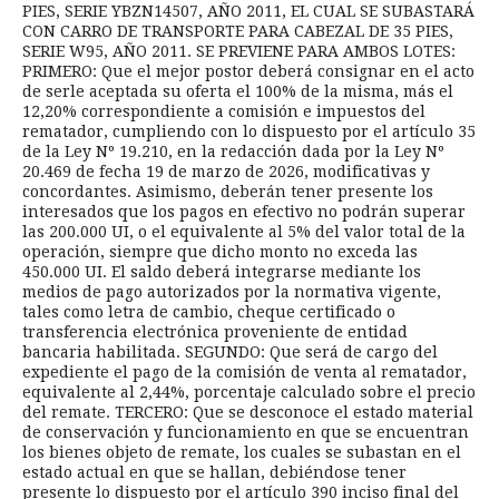
PIES, SERIE YBZN14507, AÑO 2011, EL CUAL SE SUBASTARÁ
CON CARRO DE TRANSPORTE PARA CABEZAL DE 35 PIES,
SERIE W95, AÑO 2011. SE PREVIENE PARA AMBOS LOTES:
PRIMERO: Que el mejor postor deberá consignar en el acto
de serle aceptada su oferta el 100% de la misma, más el
12,20% correspondiente a comisión e impuestos del
rematador, cumpliendo con lo dispuesto por el artículo 35
de la Ley Nº 19.210, en la redacción dada por la Ley Nº
20.469 de fecha 19 de marzo de 2026, modificativas y
concordantes. Asimismo, deberán tener presente los
interesados que los pagos en efectivo no podrán superar
las 200.000 UI, o el equivalente al 5% del valor total de la
operación, siempre que dicho monto no exceda las
450.000 UI. El saldo deberá integrarse mediante los
medios de pago autorizados por la normativa vigente,
tales como letra de cambio, cheque certificado o
transferencia electrónica proveniente de entidad
bancaria habilitada. SEGUNDO: Que será de cargo del
expediente el pago de la comisión de venta al rematador,
equivalente al 2,44%, porcentaje calculado sobre el precio
del remate. TERCERO: Que se desconoce el estado material
de conservación y funcionamiento en que se encuentran
los bienes objeto de remate, los cuales se subastan en el
estado actual en que se hallan, debiéndose tener
presente lo dispuesto por el artículo 390 inciso final del