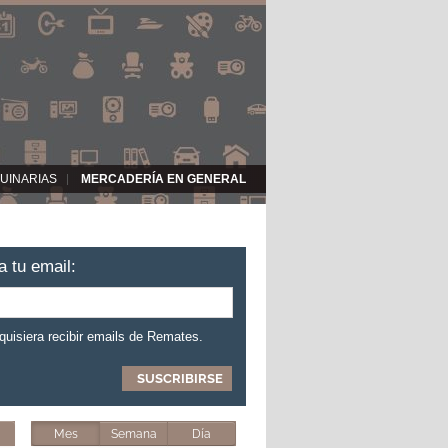
UINARIAS
MERCADERÍA EN GENERAL
a tu email:
 quisiera recibir emails de Remates.
Mes
Semana
Día