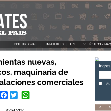
INSTITUCIONALES
INMUEBLES
ARTE
VEHÍCULOS Y MAQ
ientas nuevas,
Ingres
os, maquinaria de
talaciones comerciales
Sí,
Facebook
Twitter
WhatsApp
REMATE