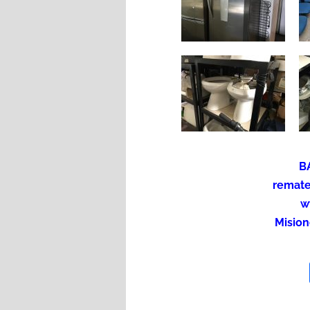
B
remat
w
Mision