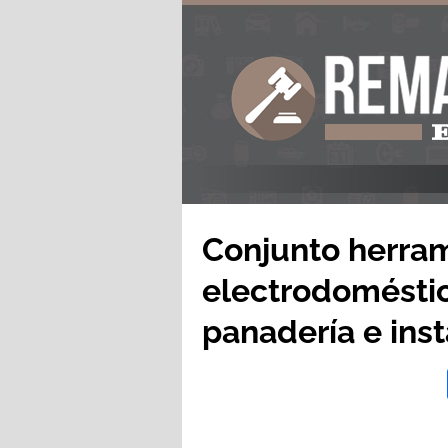
Conjunto herram
electrodoméstic
panadería e ins