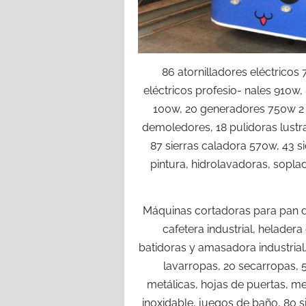
86 atornilladores eléctricos 
eléctricos profesio- nales 910w,
100w, 20 generadores 750w 2 ti
demoledores, 18 pulidoras lustr
87 sierras caladora 570w, 43 
pintura, hidrolavadoras, sopla
Máquinas cortadoras para pan d
cafetera industrial, heladera
batidoras y amasadora industrial
lavarropas, 20 secarropas, 5
metálicas, hojas de puertas, 
inoxidable, juegos de baño, 80 s