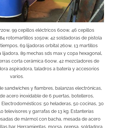
720w, 99 cepillos eléctricos 600w, 46 cepillos
 84 rotomartillos 1050w, 42 soldadoras de pistola
empos, 69 lijadoras orbital 260w, 13 martillos
a lijadora, 89 mechas sds max y copa hexagonal,
sierras corta cerámica 600w, 42 mezcladores de
dora aspiradora, taladros a batería y accesorios
varios.
e sandwiches y fiambres, balanzas electrónicas,
 de acero inoxidable de 6 puertas, botelleros,
. Electrodomésticos: 50 heladeras, 50 cocinas, 30
0 televisores y garrafas de 13 kg. Estanterías
mesadas de mármol con bacha, mesada de acero
illas bar. Herramientas, morsa, prensa, soldadora