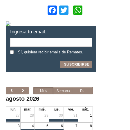
Facebook
Twitter
WhatsApp
Ingresa tu email:
Sí, quisiera recibir emails de Remates.
Mes
Semana
Día
agosto 2026
lun.
mar.
mié.
jue.
vie.
sáb.
27
28
29
30
31
1
3
4
5
6
7
8