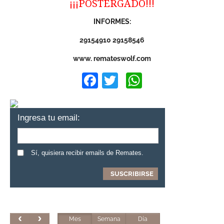
¡¡¡POSTERGADO!!!
INFORMES:
29154910 29158546
www. remateswolf.com
Facebook
Twitter
WhatsApp
Ingresa tu email:
Sí, quisiera recibir emails de Remates.
Mes
Semana
Día