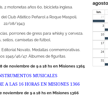
agosto
s, 2 motonetas años 60, bicicleta inglesa.
lun.
 del Club Atlético Peñarol a Roque Maspoli,
27
22/08/1943
3
cías, porrones de gress para whisky y cerveza.
10
, sellos, camisetas de fútbol.
17
Editorial Novato, Medallas conmemorativas.
24
ños 1945/46/47. Álbumes de figuritas.
31
 18 de noviembre de 9 a 18 hs en Misiones 1365
INSTRUMENTOS MUSICALES
E A LAS 16 HORAS EN MISIONES 1366
e noviembre de 9 a 18 hs en Misiones 1366