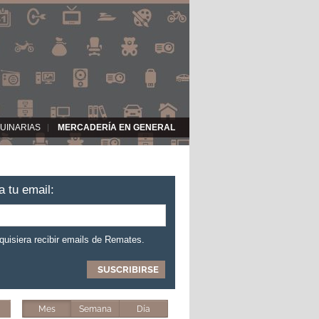
UINARIAS
MERCADERÍA EN GENERAL
a tu email:
 quisiera recibir emails de Remates.
Mes
Semana
Día