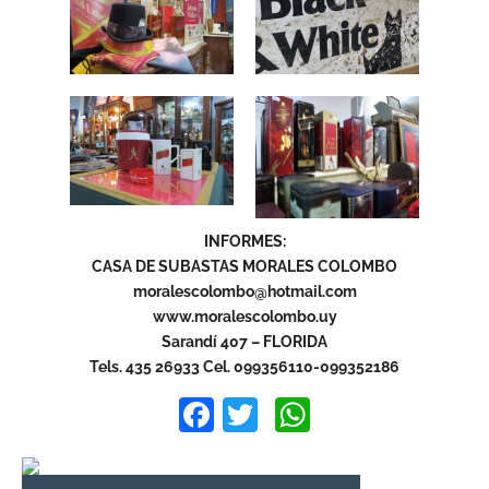
INFORMES:
CASA DE SUBASTAS MORALES COLOMBO
moralescolombo@hotmail.com
www.moralescolombo.uy
Sarandí 407 – FLORIDA
Tels. 435 26933 Cel. 099356110-099352186
Facebook
Twitter
WhatsApp