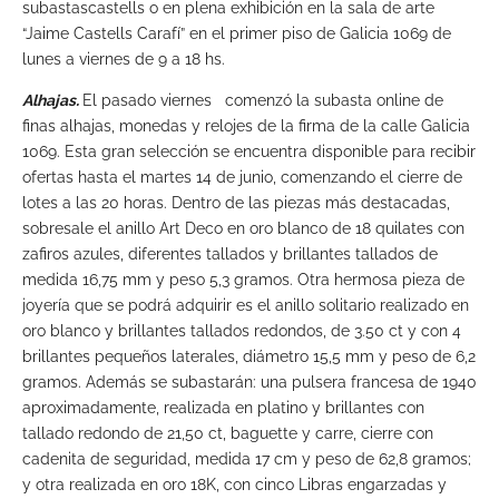
subastascastells o en plena exhibición en la sala de arte
“Jaime Castells Carafí” en el primer piso de Galicia 1069 de
lunes a viernes de 9 a 18 hs.
Alhajas.
El pasado viernes comenzó la subasta online de
finas alhajas, monedas y relojes de la firma de la calle Galicia
1069. Esta gran selección se encuentra disponible para recibir
ofertas hasta el martes 14 de junio, comenzando el cierre de
lotes a las 20 horas. Dentro de las piezas más destacadas,
sobresale el anillo Art Deco en oro blanco de 18 quilates con
zafiros azules, diferentes tallados y brillantes tallados de
medida 16,75 mm y peso 5,3 gramos. Otra hermosa pieza de
joyería que se podrá adquirir es el anillo solitario realizado en
oro blanco y brillantes tallados redondos, de 3.50 ct y con 4
brillantes pequeños laterales, diámetro 15,5 mm y peso de 6,2
gramos. Además se subastarán: una pulsera francesa de 1940
aproximadamente, realizada en platino y brillantes con
tallado redondo de 21,50 ct, baguette y carre, cierre con
cadenita de seguridad, medida 17 cm y peso de 62,8 gramos;
y otra realizada en oro 18K, con cinco Libras engarzadas y