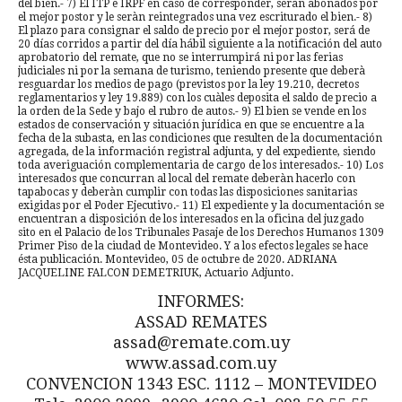
del bien.- 7) El ITP e IRPF en caso de corresponder, seràn abonados por
el mejor postor y le seràn reintegrados una vez escriturado el bien.- 8)
El plazo para consignar el saldo de precio por el mejor postor, será de
20 días corridos a partir del día hábil siguiente a la notificación del auto
aprobatorio del remate, que no se interrumpirá ni por las ferias
judiciales ni por la semana de turismo, teniendo presente que deberà
resguardar los medios de pago (previstos por la ley 19.210, decretos
reglamentarios y ley 19.889) con los cuàles deposita el saldo de precio a
la orden de la Sede y bajo el rubro de autos.- 9) El bien se vende en los
estados de conservación y situación jurídica en que se encuentre a la
fecha de la subasta, en las condiciones que resulten de la documentación
agregada, de la información registral adjunta, y del expediente, siendo
toda averiguación complementaria de cargo de los interesados.- 10) Los
interesados que concurran al local del remate deberàn hacerlo con
tapabocas y deberàn cumplir con todas las disposiciones sanitarias
exigidas por el Poder Ejecutivo.- 11) El expediente y la documentación se
encuentran a disposición de los interesados en la oficina del juzgado
sito en el Palacio de los Tribunales Pasaje de los Derechos Humanos 1309
Primer Piso de la ciudad de Montevideo. Y a los efectos legales se hace
ésta publicación. Montevideo, 05 de octubre de 2020. ADRIANA
JACQUELINE FALCON DEMETRIUK, Actuario Adjunto.
INFORMES:
ASSAD REMATES
assad@remate.com.uy
www.assad.com.uy
CONVENCION 1343 ESC. 1112 – MONTEVIDEO