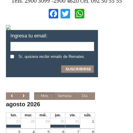
Tels. 2900 3099 -2900 4620 Cel. 092 50 55 55
Facebook
Twitter
WhatsApp
Ingresa tu email:
Sí, quisiera recibir emails de Remates.
Mes
Semana
Día
agosto 2026
lun.
mar.
mié.
jue.
vie.
sáb.
27
28
29
30
31
1
3
4
5
6
7
8