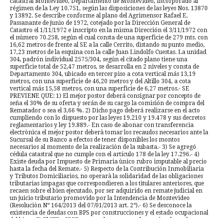
catastral Montevideo, Departamento de Montevideo, incorporado al
régimen de la Ley 10.751, según las disposiciones de las leyes Nos. 13870
y 13892. Se describe conforme al plano del Agrimensor Rafael E.
Passanante de junio de 1972, cotejado por la Dirección General de
Catastro el 1/11/1972 e inscripto en la misma Dirección el 3/11/1972 con
el número 70.258, según el cual consta de una superficie de 279 mts. con
16,62 metros de frente al SE a la calle Cerrito, distando su punto medio,
17,23 metros de la esquina con la calle Juan Lindolfo Cuestas. La unidad
304, padrón individual 2575/304, según el citado plano tiene una
superficie total de 52,47 metros, se desarrolla en 2 niveles y consta de
Departamento 304, ubicado en tercer piso a cota vertical más 13,19
metros, con una superficie de 46,20 metros y del Altillo 304, a cota
vertical más 15,58 metros, con una superficie de 6,27 metros.- SE
PREVIENE QUE: 1) El mejor postor deberá consignar por concepto de
seña el 30% de su oferta y serán de su cargo la comisión de compra del
Rematador o sea el 3,66 %. 2) Dicho pago deberá realizarse en el acto
cumpliendo con lo dispuesto por las leyes 19.210 y 19.478 y sus decretos
reglamentarios y ley 19.889.- En caso de abonar con transferencia
electrònica el mejor postor deberà tomar los recaudos necesarios ante la
Sucursal de su Banco a efectos de tener disponibles los montos
necesarios al momento de la realizaciòn de la subasta.- 3) Se agregó
cédula catastral que no cumple con el artículo 178 de la ley 17.296.- 4)
Existe deuda por Impuesto de Primaria ùnico rubro imputable al precio
hasta la fecha del Remate.- 5) Respecto de la Contribución Inmobiliaria
y Tributos Domiciliarios, no operarà la solidaridad de las obligaciones
tributarias impagas que correspondieren a los titulares anteriores, que
recaen sobre el bien ejecutado, por ser adquirido en remate judicial en
un juicio tributario promovido por la Intendencia de Montevideo
(Resoluciòn Nº 164/2013 del 07/01/2013 art. 2º).- 6) Se desconoce la
existencia de deudas con BPS por construcciones y el estado ocupacional