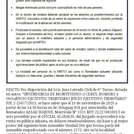
EDICTO Por disposición del Sr/a. Juez Letrado Civil de 6º Turno, dictada
en autos: “INTENDENCIA DE MONTEVIDEO c/ CEBEY, HOMERO y
OtrosJUICIO EJECUTIVO TRIBUTARIO JUICIO EJECUTIVO TRIBUTARIO”
IUE 2-23477/2013, se hace saber que el 10 de noviembre de 2020 a
partir de las 14:30 horas en Av. Uruguay 826 por intermedio del
Rematador ASSAD HAJJOUL Matrícula Nº 5555 RUT 212276850013 en
acto presidido por el OFICIAL ALGUACIL del Juzgado se procederá a la
venta en pública subasta, en dólares estadounidenses, sin base y al mejor
postor del siguiente bien inmueble: Unidad 304 que forma parte del
inmueble empadronado con el número 2575, sito en la localidad