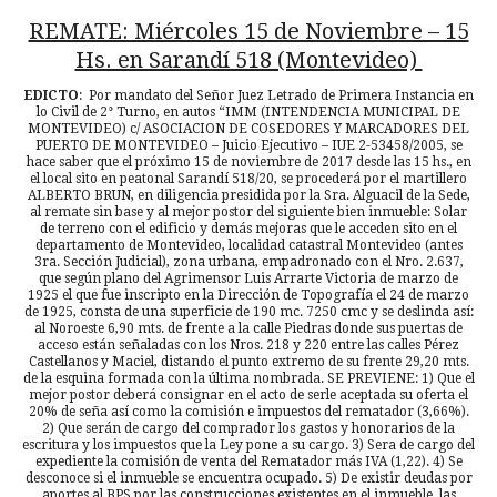
REMATE: Miércoles 15 de Noviembre – 15
Hs. en Sarandí 518 (Montevideo)
EDICTO
: Por mandato del Señor Juez Letrado de Primera Instancia en
lo Civil de 2° Turno, en autos “IMM (INTENDENCIA MUNICIPAL DE
MONTEVIDEO) c/ ASOCIACION DE COSEDORES Y MARCADORES DEL
PUERTO DE MONTEVIDEO – Juicio Ejecutivo – IUE 2-53458/2005, se
hace saber que el próximo 15 de noviembre de 2017 desde las 15 hs., en
el local sito en peatonal Sarandí 518/20, se procederá por el martillero
ALBERTO BRUN, en diligencia presidida por la Sra. Alguacil de la Sede,
al remate sin base y al mejor postor del siguiente bien inmueble: Solar
de terreno con el edificio y demás mejoras que le acceden sito en el
departamento de Montevideo, localidad catastral Montevideo (antes
3ra. Sección Judicial), zona urbana, empadronado con el Nro. 2.637,
que según plano del Agrimensor Luis Arrarte Victoria de marzo de
1925 el que fue inscripto en la Dirección de Topografía el 24 de marzo
de 1925, consta de una superficie de 190 mc. 7250 cmc y se deslinda así:
al Noroeste 6,90 mts. de frente a la calle Piedras donde sus puertas de
acceso están señaladas con los Nros. 218 y 220 entre las calles Pérez
Castellanos y Maciel, distando el punto extremo de su frente 29,20 mts.
de la esquina formada con la última nombrada. SE PREVIENE: 1) Que el
mejor postor deberá consignar en el acto de serle aceptada su oferta el
20% de seña así como la comisión e impuestos del rematador (3,66%).
2) Que serán de cargo del comprador los gastos y honorarios de la
escritura y los impuestos que la Ley pone a su cargo. 3) Sera de cargo del
expediente la comisión de venta del Rematador más IVA (1,22). 4) Se
desconoce si el inmueble se encuentra ocupado. 5) De existir deudas por
aportes al BPS por las construcciones existentes en el inmueble, las