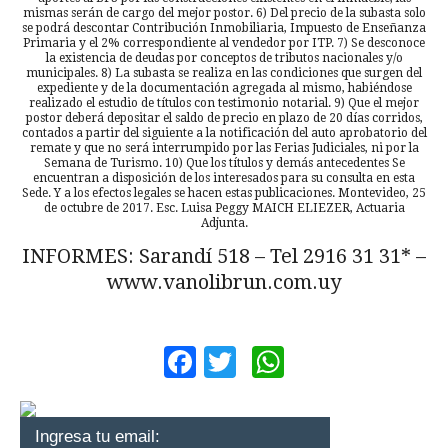
mismas serán de cargo del mejor postor. 6) Del precio de la subasta solo
se podrá descontar Contribución Inmobiliaria, Impuesto de Enseñanza
Primaria y el 2% correspondiente al vendedor por ITP. 7) Se desconoce
la existencia de deudas por conceptos de tributos nacionales y/o
municipales. 8) La subasta se realiza en las condiciones que surgen del
expediente y de la documentación agregada al mismo, habiéndose
realizado el estudio de títulos con testimonio notarial. 9) Que el mejor
postor deberá depositar el saldo de precio en plazo de 20 días corridos,
contados a partir del siguiente a la notificación del auto aprobatorio del
remate y que no será interrumpido por las Ferias Judiciales, ni por la
Semana de Turismo. 10) Que los títulos y demás antecedentes Se
encuentran a disposición de los interesados para su consulta en esta
Sede. Y a los efectos legales se hacen estas publicaciones. Montevideo, 25
de octubre de 2017. Esc. Luisa Peggy MAICH ELIEZER, Actuaria
Adjunta.
INFORMES: Sarandí 518 – Tel 2916 31 31* –
www.vanolibrun.com.uy
Facebook
Twitter
WhatsApp
Ingresa tu email: