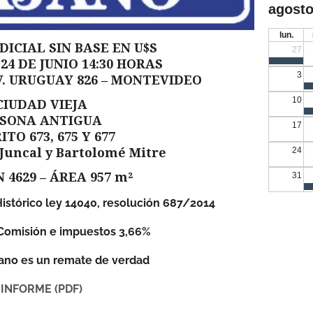
agosto
lun.
DICIAL SIN BASE EN U$S
27
24 DE JUNIO 14:30 HORAS
3
 AV. URUGUAY 826 – MONTEVIDEO
10
CIUDAD VIEJA
SONA ANTIGUA
17
ITO 673, 675 Y 677
 Juncal y Bartolomé Mitre
24
 4629 – ÁREA 957 m²
31
stórico ley 14040, resolución 687/2014
Comisión e impuestos 3,66%
ano es un remate de verdad
INFORME (PDF)