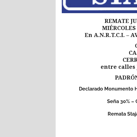
REMATE JU
MIÉRCOLES 
En A.N.R.T.C.I. –
CA
CERR
entre calles
PADRÓN
Declarado Monumento Hi
Seña 30% – 
Remata Staj