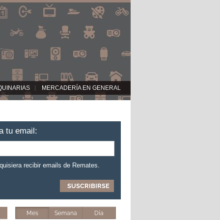
QUINARIAS
MERCADERÍA EN GENERAL
a tu email:
 quisiera recibir emails de Remates.
Mes
Semana
Día