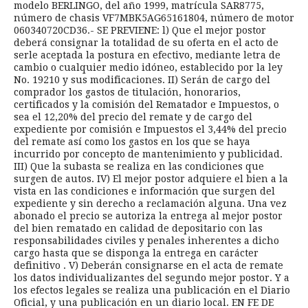
modelo BERLINGO, del año 1999, matrícula SAR8775,
número de chasis VF7MBK5AG65161804, número de motor
060340720CD36.- SE PREVIENE: l) Que el mejor postor
deberá consignar la totalidad de su oferta en el acto de
serle aceptada la postura en efectivo, mediante letra de
cambio o cualquier medio idóneo, establecido por la ley
No. 19210 y sus modificaciones. II) Serán de cargo del
comprador los gastos de titulación, honorarios,
certificados y la comisión del Rematador e Impuestos, o
sea el 12,20% del precio del remate y de cargo del
expediente por comisión e Impuestos el 3,44% del precio
del remate así como los gastos en los que se haya
incurrido por concepto de mantenimiento y publicidad.
III) Que la subasta se realiza en las condiciones que
surgen de autos. IV) El mejor postor adquiere el bien a la
vista en las condiciones e información que surgen del
expediente y sin derecho a reclamación alguna. Una vez
abonado el precio se autoriza la entrega al mejor postor
del bien rematado en calidad de depositario con las
responsabilidades civiles y penales inherentes a dicho
cargo hasta que se disponga la entrega en carácter
definitivo . V) Deberán consignarse en el acta de remate
los datos individualizantes del segundo mejor postor. Y a
los efectos legales se realiza una publicación en el Diario
Oficial, y una publicación en un diario local. EN FE DE